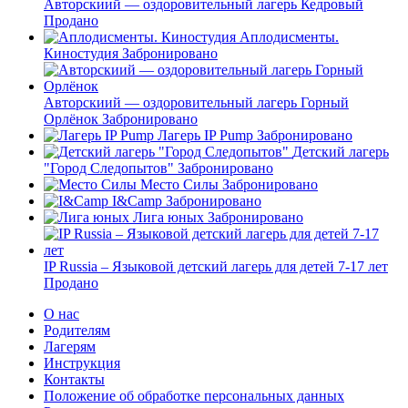
Авторскиий — оздоровительный лагерь Кедровый
Продано
Аплодисменты.
Киностудия
Забронировано
Авторскиий — оздоровительный лагерь Горный
Орлёнок
Забронировано
Лагерь IP Pump
Забронировано
Детский лагерь
"Город Следопытов"
Забронировано
Место Силы
Забронировано
I&Camp
Забронировано
Лига юных
Забронировано
IP Russia – Языковой детский лагерь для детей 7-17 лет
Продано
О нас
Родителям
Лагерям
Инструкция
Контакты
Положение об обработке персональных данных