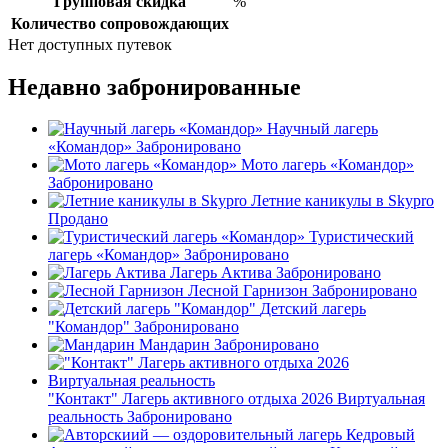
Групповая скидка
%
Количество сопровождающих
Нет доступных путевок
Недавно забронированные
Научный лагерь
«Командор»
Забронировано
Мото лагерь «Командор»
Забронировано
Летние каникулы в Skypro
Продано
Туристический
лагерь «Командор»
Забронировано
Лагерь Актива
Забронировано
Лесной Гарнизон
Забронировано
Детский лагерь
"Командор"
Забронировано
Мандарин
Забронировано
"Контакт" Лагерь активного отдыха 2026 Виртуальная
реальность
Забронировано