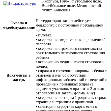
3 корпуса, Пляж, Футбольное поле,
Волейбольное поле, Медицинский
пункт, Конюшня
На территории лагеря действует
Охрана и
мед.корпус с постоянным пребыванием
медобслуживание
врача.
• путевка
• ксерокопия свидетельства о рождении/
паспорта
• ксерокопия страхового свидетельства
обязательного пенсионного страхования
ребенка
• ксерокопию медицинского страхового
полиса
• справки о состоянии здоровья ребенка с
Документы в
отметкой в ней об отсутствии
лагерь
инфекционных заболеваний и сведений о
проведенных прививках (справка
выдается участковым врачом за 2 дня до
отправления в лагерь, форма 079у)
• ксерокопия паспорта 1 родителя, первая
страница и страница с пропиской
• санаторно-курортная карта, если в
лагере предполагается санаторно-