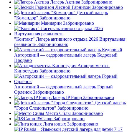
Лагерь Актива
Забронировано
Лесной Гарнизон
Забронировано
Детский лагерь
"Командор"
Забронировано
Мандарин
Забронировано
"Контакт" Лагерь активного отдыха 2026 Виртуальная
реальность
Забронировано
Авторскиий — оздоровительный лагерь Кедровый
Продано
Аплодисменты.
Киностудия
Забронировано
Авторскиий — оздоровительный лагерь Горный
Орлёнок
Забронировано
Лагерь IP Pump
Забронировано
Детский лагерь
"Город Следопытов"
Забронировано
Место Силы
Забронировано
I&Camp
Забронировано
Лига юных
Забронировано