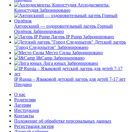
Аплодисменты.
Киностудия
Забронировано
Авторскиий — оздоровительный лагерь Горный
Орлёнок
Забронировано
Лагерь IP Pump
Забронировано
Детский лагерь
"Город Следопытов"
Забронировано
Место Силы
Забронировано
I&Camp
Забронировано
Лига юных
Забронировано
IP Russia – Языковой детский лагерь для детей 7-17 лет
Продано
О нас
Родителям
Лагерям
Инструкция
Контакты
Положение об обработке персональных данных
Регистрация лагеря
Личный кабинет