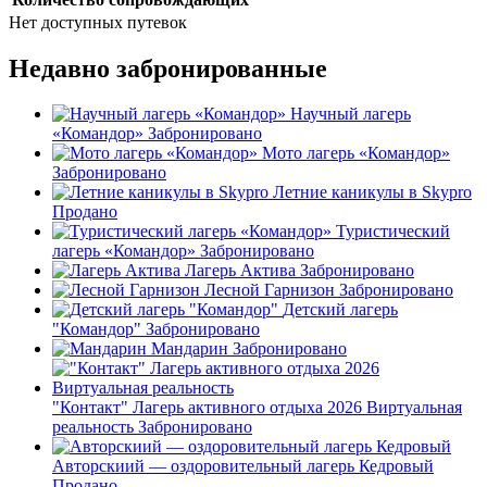
Нет доступных путевок
Недавно забронированные
Научный лагерь
«Командор»
Забронировано
Мото лагерь «Командор»
Забронировано
Летние каникулы в Skypro
Продано
Туристический
лагерь «Командор»
Забронировано
Лагерь Актива
Забронировано
Лесной Гарнизон
Забронировано
Детский лагерь
"Командор"
Забронировано
Мандарин
Забронировано
"Контакт" Лагерь активного отдыха 2026 Виртуальная
реальность
Забронировано
Авторскиий — оздоровительный лагерь Кедровый
Продано