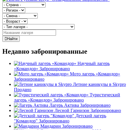
Найти
Недавно забронированные
Научный лагерь
«Командор»
Забронировано
Мото лагерь «Командор»
Забронировано
Летние каникулы в Skypro
Продано
Туристический
лагерь «Командор»
Забронировано
Лагерь Актива
Забронировано
Лесной Гарнизон
Забронировано
Детский лагерь
"Командор"
Забронировано
Мандарин
Забронировано