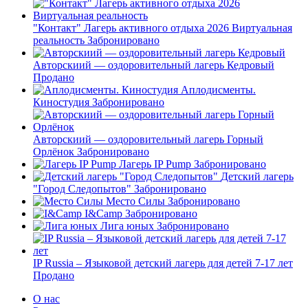
"Контакт" Лагерь активного отдыха 2026 Виртуальная
реальность
Забронировано
Авторскиий — оздоровительный лагерь Кедровый
Продано
Аплодисменты.
Киностудия
Забронировано
Авторскиий — оздоровительный лагерь Горный
Орлёнок
Забронировано
Лагерь IP Pump
Забронировано
Детский лагерь
"Город Следопытов"
Забронировано
Место Силы
Забронировано
I&Camp
Забронировано
Лига юных
Забронировано
IP Russia – Языковой детский лагерь для детей 7-17 лет
Продано
О нас