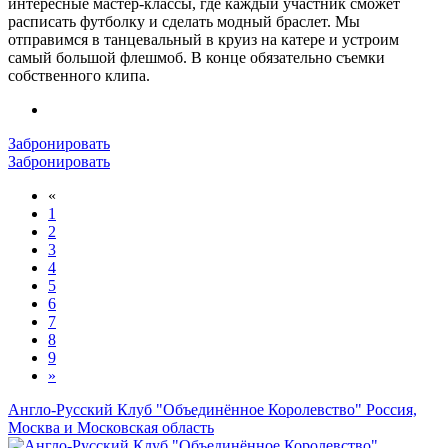
интересные мастер-классы, где каждый участник сможет
расписать футболку и сделать модный браслет. Мы
отправимся в танцевальный в круиз на катере и устроим
самый большой флешмоб. В конце обязательно съемки
собственного клипа.
Забронировать
Забронировать
«
1
2
3
4
5
6
7
8
9
»
Англо-Русский Клуб "Объединённое Королевство"
Россия,
Москва и Московская область