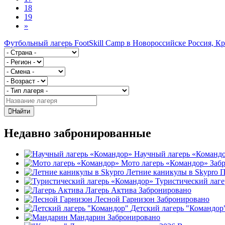
18
19
»
Футбольный лагерь FootSkill Camp в Новороссийске
Россия, К
Найти
Недавно забронированные
Научный лагерь «Команд
Мото лагерь «Командор»
Заб
Летние каникулы в Skypro
П
Туристический лаг
Лагерь Актива
Забронировано
Лесной Гарнизон
Забронировано
Детский лагерь "Командор
Мандарин
Забронировано