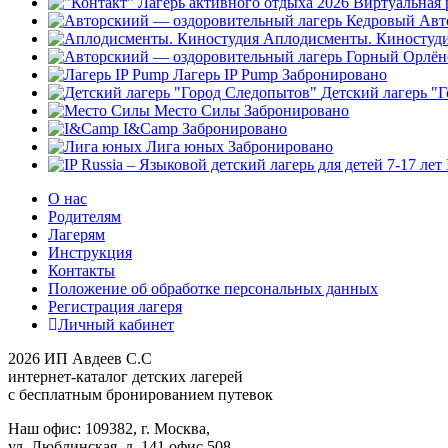
Авт
Аплодисменты. Киностуд
Лагерь IP Pump
Забронировано
Детский лагерь "
Место Силы
Забронировано
I&Camp
Забронировано
Лига юных
Забронировано
О нас
Родителям
Лагерям
Инструкция
Контакты
Положение об обработке персональных данных
Регистрация лагеря
Личный кабинет
2026 ИП Авдеев С.С
интернет-каталог детских лагерей
с бесплатным бронированием путевок
Наш офис: 109382, г. Москва,
ул. Люблинская, д. 141,офис 508