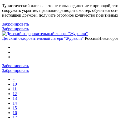
Туристический лагерь – это не только единение с природой, э
сооружать укрытие, правильно разводить костер, обучиться о
настоящей дружбы, получить огромное количество позитивных
Забронировать
Забронировать
Детский оздоровительный лагерь "Журавли"
Россия/Нижегород
Забронировать
Забронировать
«
10
11
12
13
14
15
16
17