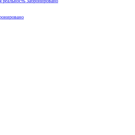
я реальность
Забронировано
ронировано