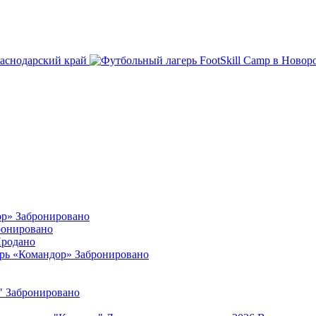
раснодарский край
ор»
Забронировано
ронировано
родано
ерь «Командор»
Забронировано
"
Забронировано