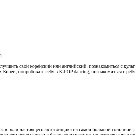
]
 улучшить свой корейский или английский, познакомиться с ку
х Кореи, попробовать себя в К-POP dancing, познакомиться с реб
ь
я в роли настоящего автогонщика на самой большой гоночной тра
оить эти первые шаги в безопасном режиме, но осознавая всю о