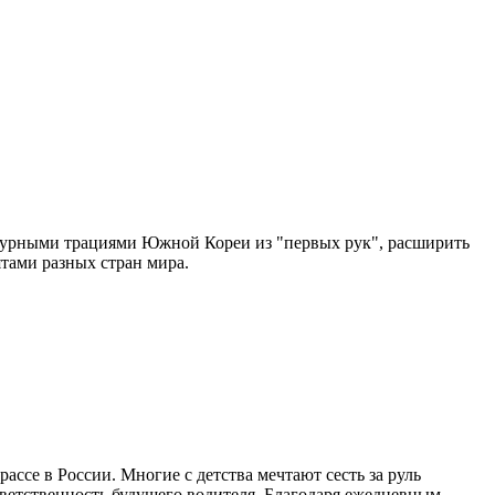
льтурными трациями Южной Кореи из "первых рук", расширить
ятами разных стран мира.
ссе в России. Многие с детства мечтают сесть за руль
тветственность будущего водителя. Благодаря ежедневным