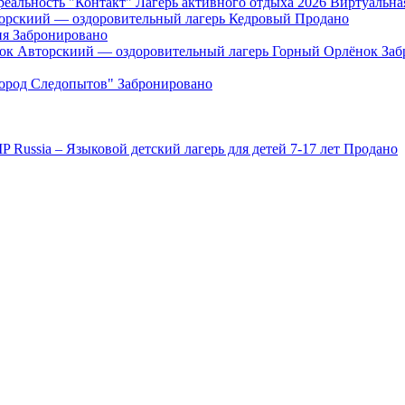
"Контакт" Лагерь активного отдыха 2026 Виртуальна
орскиий — оздоровительный лагерь Кедровый
Продано
ия
Забронировано
Авторскиий — оздоровительный лагерь Горный Орлёнок
Заб
Город Следопытов"
Забронировано
IP Russia – Языковой детский лагерь для детей 7-17 лет
Продано