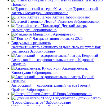
Летние каникулы в Skypro
Продано
Туристический
лагерь «Командор»
Забронировано
Лагерь Актива
Забронировано
Лесной Гарнизон
Забронировано
Детский лагерь
"Командор"
Забронировано
Мандарин
Забронировано
"Контакт" Лагерь активного отдыха 2026 Виртуальная
реальность
Забронировано
Авторскиий — оздоровительный лагерь Кедровый
Продано
Аплодисменты.
Киностудия
Забронировано
Авторскиий — оздоровительный лагерь Горный
Орлёнок
Забронировано
Лагерь IP Pump
Забронировано
Детский лагерь
"Город Следопытов"
Забронировано