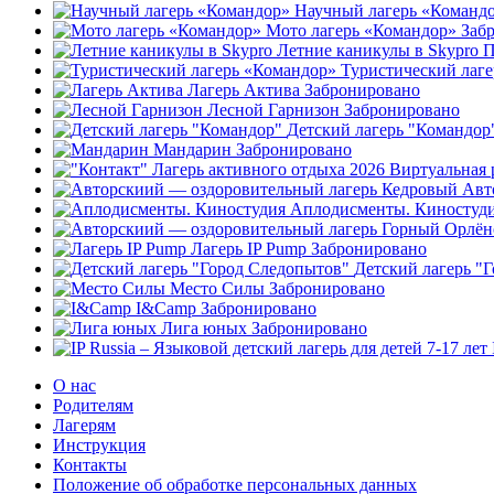
Научный лагерь «Команд
Мото лагерь «Командор»
Заб
Летние каникулы в Skypro
П
Туристический лаг
Лагерь Актива
Забронировано
Лесной Гарнизон
Забронировано
Детский лагерь "Командор
Мандарин
Забронировано
Авт
Аплодисменты. Киностуд
Лагерь IP Pump
Забронировано
Детский лагерь "
Место Силы
Забронировано
I&Camp
Забронировано
Лига юных
Забронировано
О нас
Родителям
Лагерям
Инструкция
Контакты
Положение об обработке персональных данных