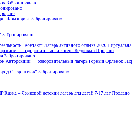
ор»
Забронировано
ронировано
родано
ерь «Командор»
Забронировано
"
Забронировано
"Контакт" Лагерь активного отдыха 2026 Виртуальна
орскиий — оздоровительный лагерь Кедровый
Продано
ия
Забронировано
Авторскиий — оздоровительный лагерь Горный Орлёнок
Заб
Город Следопытов"
Забронировано
IP Russia – Языковой детский лагерь для детей 7-17 лет
Продано