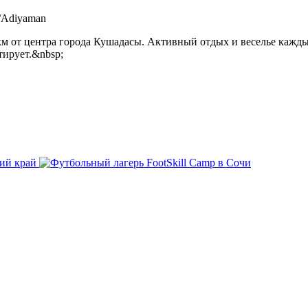
/Adiyaman
3 км от центра города Кушадасы. Активный отдых и веселье каж
тирует.&nbsp;
ий край