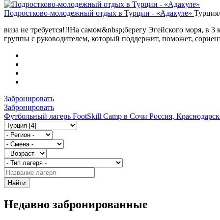
Подростково-молодежный отдых в Турции - «Адакуле»
Турция
виза не требуется!!!На самом&nbsp;берегу Эгейского моря, в 
группы с руководителем, который поддержит, поможет, сориен
Забронировать
Забронировать
Футбольный лагерь FootSkill Camp в Сочи
Россия, Краснодарск
Найти
Недавно забронированные