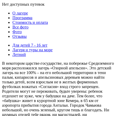
Нет доступных путевок
О лагере
Программа
Стоимость
и оплата
Все фото
Фото
Отзывы
Для детей 7 - 16 лет
Лагеря и туры на море
Летний
В некотором царстве-государстве, на побережье Средиземного
моря расположился лагерь «Озорной апельсин». Это детский
лагерь на все 100% – на его небольшой территории в тени
пальм, кипарисов и апельсиновых деревьев можно найти
только детей, всем взрослым не в желтых фирменных
футболках вожатых «Согласия» вход строго запрещен.
Родители могут не переживать, будьте уверены: ребенок
отдохнет не хуже, чем у бабушки на даче. Тем более, что
«бабушка» живет в курортной зоне Кемера, в 65 км от
аэропорта прибытия города Антальи. Городок Чамьюва
небольшой, но очень зеленый, кругом тишь и благодать. Ни
шумных отелей тебе рядом, ни магистралей, ни