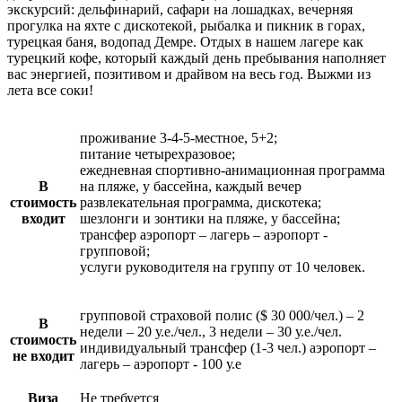
экскурсий: дельфинарий, сафари на лошадках, вечерняя
прогулка на яхте с дискотекой, рыбалка и пикник в горах,
турецкая баня, водопад Демре. Отдых в нашем лагере как
турецкий кофе, который каждый день пребывания наполняет
вас энергией, позитивом и драйвом на весь год. Выжми из
лета все соки!
проживание 3-4-5-местное, 5+2;
питание четырехразовое;
ежедневная спортивно-анимационная программа
В
на пляже, у бассейна, каждый вечер
стоимость
развлекательная программа, дискотека;
входит
шезлонги и зонтики на пляже, у бассейна;
трансфер аэропорт – лагерь – аэропорт -
групповой;
услуги руководителя на группу от 10 человек.
групповой страховой полис ($ 30 000/чел.) – 2
В
недели – 20 у.е./чел., 3 недели – 30 у.е./чел.
стоимость
индивидуальный трансфер (1-3 чел.) аэропорт –
не входит
лагерь – аэропорт - 100 у.е
Виза
Не требуется