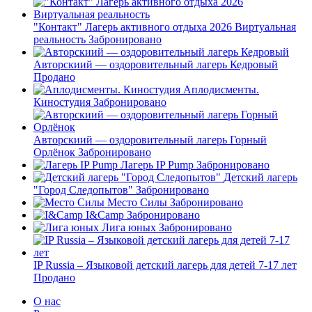
"Контакт" Лагерь активного отдыха 2026 Виртуальная
реальность
Забронировано
Авторскиий — оздоровительный лагерь Кедровый
Продано
Аплодисменты.
Киностудия
Забронировано
Авторскиий — оздоровительный лагерь Горный
Орлёнок
Забронировано
Лагерь IP Pump
Забронировано
Детский лагерь
"Город Следопытов"
Забронировано
Место Силы
Забронировано
I&Camp
Забронировано
Лига юных
Забронировано
IP Russia – Языковой детский лагерь для детей 7-17 лет
Продано
О нас