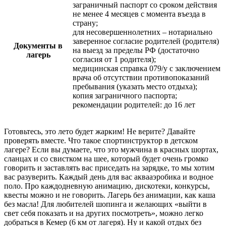
заграничный паспорт со сроком действия
не менее 4 месяцев с момента въезда в
страну;
для несовершеннолетних – нотариально
заверенное согласие родителей (родителя)
Документы в
на выезд за пределы РФ (достаточно
лагерь
согласия от 1 родителя);
медицинская справка 079/у с заключением
врача об отсутствии противопоказаний
пребывания (указать место отдыха);
копия заграничного паспорта;
рекомендации родителей: до 16 лет
Готовьтесь, это лето будет жарким! Не верите? Давайте
проверять вместе. Что такое спортинструктор в детском
лагере? Если вы думаете, что это мужчина в красных шортах,
сланцах и со свистком на шее, который будет очень громко
говорить и заставлять вас приседать на зарядке, то мы хотим
вас разуверить. Каждый день для вас аквааэробика и водное
поло. Про каждодневную анимацию, дискотеки, конкурсы,
квесты можно и не говорить. Лагерь без анимации, как каша
без масла! Для любителей шопинга и желающих «выйти в
свет себя показать и на других посмотреть», можно легко
добраться в Кемер (6 км от лагеря). Ну и какой отдых без