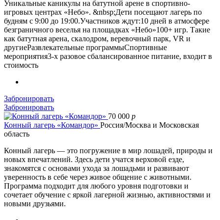
Уникальные каникулы на батутной арене в спортивно-
игровых центрах «Небо». &nbsp;Дети посещают лагерь по
будням с 9:00 до 19:00.Участников ждут:10 дней в атмосфере
безграничного веселья на площадках «Небо»100+ игр. Такие
как батутная арена, скалодром, веревочный парк, VR и
другиеРазвлекательные программыСпортивные
мероприятия3-х разовое сбалансированное питание, входит в
стоимость
Забронировать
Забронировать
70 000
p
Конный лагерь «Командор»
Россия/Москва и Московская
область
Конный лагерь — это погружение в мир лошадей, природы и
новых впечатлений. Здесь дети учатся верховой езде,
знакомятся с основами ухода за лошадьми и развивают
уверенность в себе через живое общение с животными.
Программа подходит для любого уровня подготовки и
сочетает обучение с яркой лагерной жизнью, активностями и
новыми друзьями.