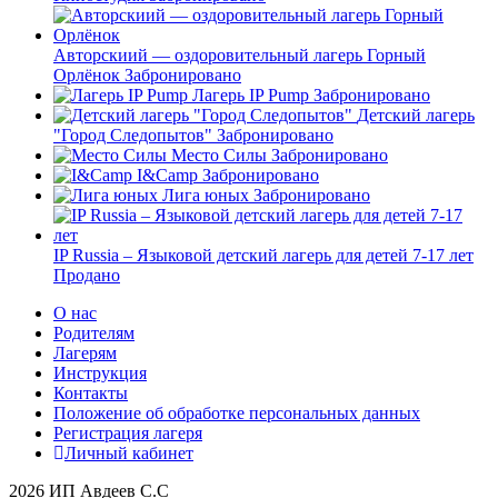
Авторскиий — оздоровительный лагерь Горный
Орлёнок
Забронировано
Лагерь IP Pump
Забронировано
Детский лагерь
"Город Следопытов"
Забронировано
Место Силы
Забронировано
I&Camp
Забронировано
Лига юных
Забронировано
IP Russia – Языковой детский лагерь для детей 7-17 лет
Продано
О нас
Родителям
Лагерям
Инструкция
Контакты
Положение об обработке персональных данных
Регистрация лагеря
Личный кабинет
2026 ИП Авдеев С.С