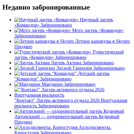
Недавно забронированные
Научный лагерь
«Командор»
Забронировано
Мото лагерь «Командор»
Забронировано
Летние каникулы в Skypro
Продано
Туристический
лагерь «Командор»
Забронировано
Лагерь Актива
Забронировано
Лесной Гарнизон
Забронировано
Детский лагерь
"Командор"
Забронировано
Мандарин
Забронировано
"Контакт" Лагерь активного отдыха 2026 Виртуальная
реальность
Забронировано
Авторскиий — оздоровительный лагерь Кедровый
Продано
Аплодисменты.
Киностудия
Забронировано