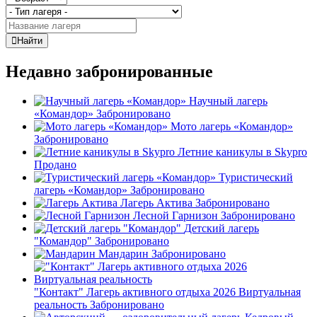
Найти
Недавно забронированные
Научный лагерь
«Командор»
Забронировано
Мото лагерь «Командор»
Забронировано
Летние каникулы в Skypro
Продано
Туристический
лагерь «Командор»
Забронировано
Лагерь Актива
Забронировано
Лесной Гарнизон
Забронировано
Детский лагерь
"Командор"
Забронировано
Мандарин
Забронировано
"Контакт" Лагерь активного отдыха 2026 Виртуальная
реальность
Забронировано