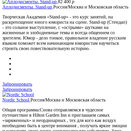
82 400
p
Аплодисменты. Stand-up
Россия/Москва и Московская область
Творческая Академия «Stand-up» - это курс занятий, на
раскрепощение юного юмориста на сцене. Stand-up (Стендап)
- это сольное выступление, с «острыми» шутками на
жизненные и злободневные темы и всегда общением со
зрителем. Юмор - дело тонкое, правильное владение русским
языком поможет всем начинающим юмористам научиться
строить свою повествовательную историю.
Забронировать
Забронировать
Nordic School
Россия/Москва и Московская область
Общая программа:Снова отправляемся в чудесное
путешествие в Hilton Garden Inn и приглашаем самых
«заряженных» и неординарных , тех для кого как воздух
необходимо быть в центре внимания , получать яркие эмоции
и наполнять свою жизнь неординарными событиями. Здесь