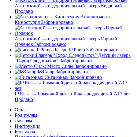
Авторскиий — оздоровительный лагерь Кедровый
Продано
Аплодисменты.
Киностудия
Забронировано
Авторскиий — оздоровительный лагерь Горный
Орлёнок
Забронировано
Лагерь IP Pump
Забронировано
Детский лагерь
"Город Следопытов"
Забронировано
Место Силы
Забронировано
I&Camp
Забронировано
Лига юных
Забронировано
IP Russia – Языковой детский лагерь для детей 7-17 лет
Продано
О нас
Родителям
Лагерям
Инструкция
Контакты