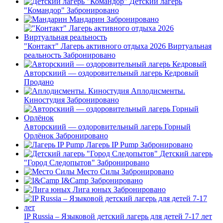
Детский лагерь
"Командор"
Забронировано
Мандарин
Забронировано
"Контакт" Лагерь активного отдыха 2026 Виртуальная
реальность
Забронировано
Авторскиий — оздоровительный лагерь Кедровый
Продано
Аплодисменты.
Киностудия
Забронировано
Авторскиий — оздоровительный лагерь Горный
Орлёнок
Забронировано
Лагерь IP Pump
Забронировано
Детский лагерь
"Город Следопытов"
Забронировано
Место Силы
Забронировано
I&Camp
Забронировано
Лига юных
Забронировано
IP Russia – Языковой детский лагерь для детей 7-17 лет