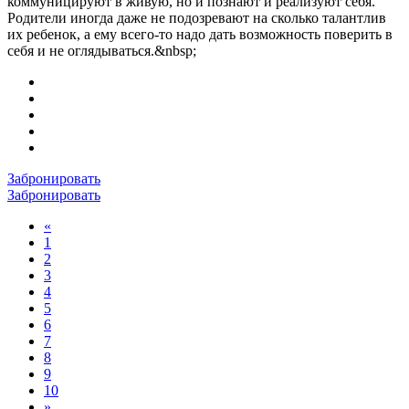
коммуницируют в живую, но и познают и реализуют себя.
Родители иногда даже не подозревают на сколько талантлив
их ребенок, а ему всего-то надо дать возможность поверить в
себя и не оглядываться.&nbsp;
Забронировать
Забронировать
«
1
2
3
4
5
6
7
8
9
10
»