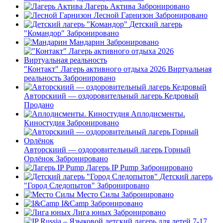
Лагерь Актива
Забронировано
Лесной Гарнизон
Забронировано
Детский лагерь
"Командор"
Забронировано
Мандарин
Забронировано
"Контакт" Лагерь активного отдыха 2026 Виртуальная
реальность
Забронировано
Авторскиий — оздоровительный лагерь Кедровый
Продано
Аплодисменты.
Киностудия
Забронировано
Авторскиий — оздоровительный лагерь Горный
Орлёнок
Забронировано
Лагерь IP Pump
Забронировано
Детский лагерь
"Город Следопытов"
Забронировано
Место Силы
Забронировано
I&Camp
Забронировано
Лига юных
Забронировано