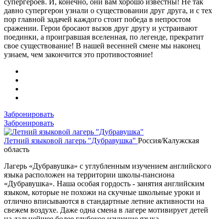
супергероев. И, конечно, они вам хорошо известны! Не так
давно супергерои узнали о существовании друг друга, и с тех
пор главной задачей каждого стоит победа в непростом
сражении. Герои бросают вызов друг другу и устраивают
поединки, а проигравшая вселенная, по легенде, прекратит
свое существование! В нашей весенней смене мы наконец
узнаем, чем закончится это противостояние!
Забронировать
Забронировать
Летний языковой лагерь "Дубравушка"
Россия/Калужская
область
Лагерь «Дубравушка» с углубленным изучением английского
языка расположен на территории школы-пансиона
«Дубравушка». Наша особая гордость - занятия английским
языком, которые не похожи на скучные школьные уроки и
отлично вписываются в стандартные летние активности на
свежем воздухе. Даже одна смена в лагере мотивирует детей
на дальнейшее более глубокое изучение языка.