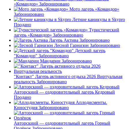
«Командор»
Забронировано
Мото лагерь «Командор»
Забронировано
Летние каникулы в Skypro
Продано
Туристический
лагерь «Командор»
Забронировано
Лагерь Актива
Забронировано
Лесной Гарнизон
Забронировано
Детский лагерь
"Командор"
Забронировано
Мандарин
Забронировано
"Контакт" Лагерь активного отдыха 2026 Виртуальная
реальность
Забронировано
Авторскиий — оздоровительный лагерь Кедровый
Продано
Аплодисменты.
Киностудия
Забронировано
Авторскиий — оздоровительный лагерь Горный
Орлёнок
Забронировано