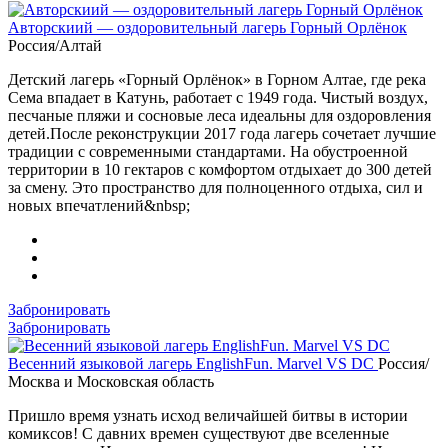
Авторскиий — оздоровительный лагерь Горный Орлёнок
Россия/Алтай
Детский лагерь «Горный Орлёнок» в Горном Алтае, где река
Сема впадает в Катунь, работает с 1949 года. Чистый воздух,
песчаные пляжи и сосновые леса идеальны для оздоровления
детей.После реконструкции 2017 года лагерь сочетает лучшие
традиции с современными стандартами. На обустроенной
территории в 10 гектаров с комфортом отдыхает до 300 детей
за смену. Это пространство для полноценного отдыха, сил и
новых впечатлений&nbsp;
Забронировать
Забронировать
Весенний языковой лагерь EnglishFun. Marvel VS DC
Россия/
Москва и Московская область
Пришло время узнать исход величайшей битвы в истории
комиксов! С давних времен существуют две вселенные