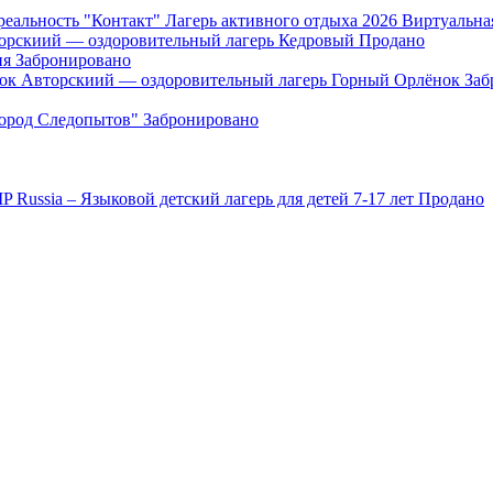
"Контакт" Лагерь активного отдыха 2026 Виртуальна
орскиий — оздоровительный лагерь Кедровый
Продано
ия
Забронировано
Авторскиий — оздоровительный лагерь Горный Орлёнок
Заб
Город Следопытов"
Забронировано
IP Russia – Языковой детский лагерь для детей 7-17 лет
Продано