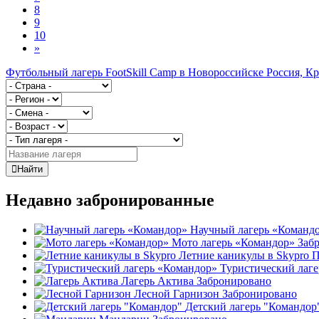
8
9
10
»
Футбольный лагерь FootSkill Camp в Новороссийске
Россия, К
Найти
Недавно забронированные
Научный лагерь «Команд
Мото лагерь «Командор»
Заб
Летние каникулы в Skypro
П
Туристический лаг
Лагерь Актива
Забронировано
Лесной Гарнизон
Забронировано
Детский лагерь "Командор