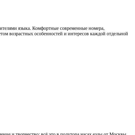
осителями языка. Комфортные современные номера,
етом возрастных особенностей и интересов каждой отдельной
ие и творчество: всё это в полутора часах езды от Москвы.