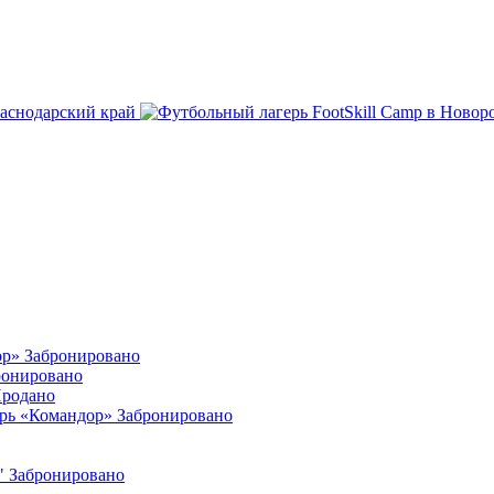
раснодарский край
ор»
Забронировано
ронировано
родано
ерь «Командор»
Забронировано
"
Забронировано