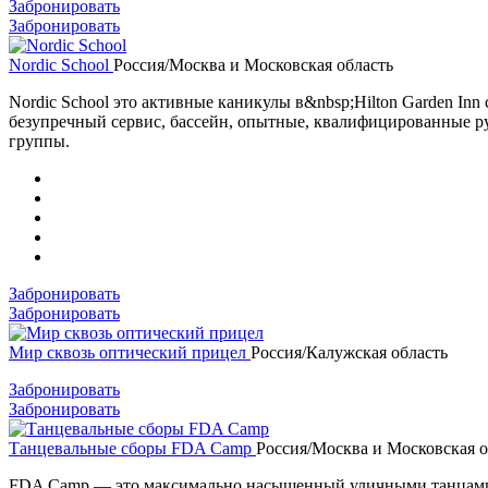
Забронировать
Забронировать
Nordic School
Россия/Москва и Московская область
Nordic School это активные каникулы в&nbsp;Hilton Garden In
безупречный сервис, бассейн, опытные, квалифицированные ру
группы.
Забронировать
Забронировать
Мир сквозь оптический прицел
Россия/Калужская область
Забронировать
Забронировать
Танцевальные сборы FDA Camp
Россия/Москва и Московская о
FDA Camp — это максимально насыщенный уличными танцами и к