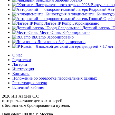
Мандарин
Забронировано
Авт
Аплодисменты. Киностуд
Лагерь IP Pump
Забронировано
Детский лагерь "
Место Силы
Забронировано
I&Camp
Забронировано
Лига юных
Забронировано
О нас
Родителям
Лагерям
Инструкция
Контакты
Положение об обработке персональных данных
Регистрация лагеря
Личный кабинет
2026 ИП Авдеев С.С
интернет-каталог детских лагерей
с бесплатным бронированием путевок
Наш офис: 109382, г. Москва,