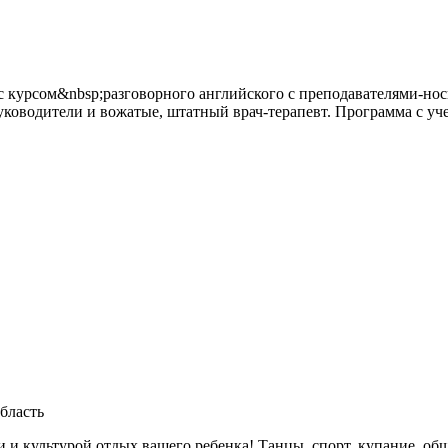
n с курсом&nbsp;разговорного английского с преподавателями-н
ководители и вожатые, штатный врач-терапевт. Программа с уч
бласть
ультурой отдых вашего ребенка! Танцы, спорт, купание, общен