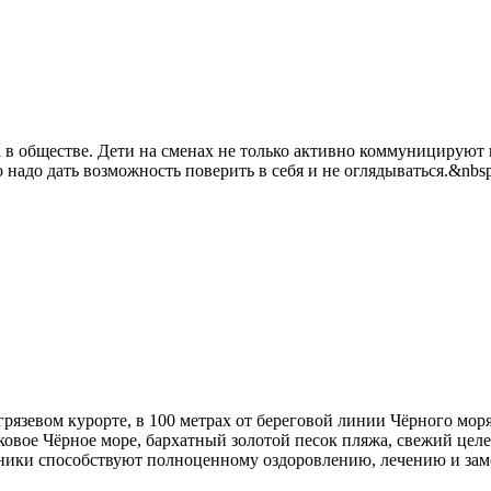
в обществе. Дети на сменах не только активно коммуницируют в
о надо дать возможность поверить в себя и не оглядываться.&nbsp
язевом курорте, в 100 метрах от береговой линии Чёрного моря
ковое Чёрное море, бархатный золотой песок пляжа, свежий цел
чники способствуют полноценному оздоровлению, лечению и зам