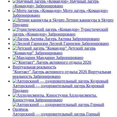
Научный лагерь
«Командор»
Забронировано
Мото лагерь «Командор»
Забронировано
Летние каникулы в Skypro
Продано
Туристический
лагерь «Командор»
Забронировано
Лагерь Актива
Забронировано
Лесной Гарнизон
Забронировано
Детский лагерь
"Командор"
Забронировано
Мандарин
Забронировано
"Контакт" Лагерь активного отдыха 2026 Виртуальная
реальность
Забронировано
Авторскиий — оздоровительный лагерь Кедровый
Продано
Аплодисменты.
Киностудия
Забронировано
Авторскиий — оздоровительный лагерь Горный