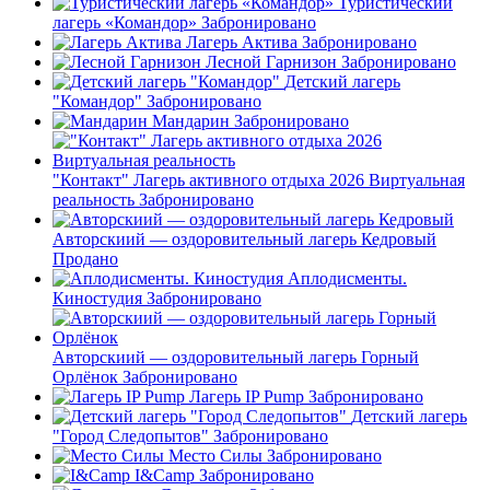
Туристический
лагерь «Командор»
Забронировано
Лагерь Актива
Забронировано
Лесной Гарнизон
Забронировано
Детский лагерь
"Командор"
Забронировано
Мандарин
Забронировано
"Контакт" Лагерь активного отдыха 2026 Виртуальная
реальность
Забронировано
Авторскиий — оздоровительный лагерь Кедровый
Продано
Аплодисменты.
Киностудия
Забронировано
Авторскиий — оздоровительный лагерь Горный
Орлёнок
Забронировано
Лагерь IP Pump
Забронировано
Детский лагерь
"Город Следопытов"
Забронировано
Место Силы
Забронировано
I&Camp
Забронировано