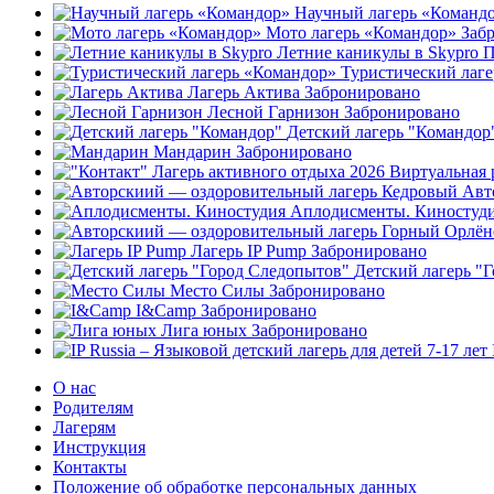
Научный лагерь «Команд
Мото лагерь «Командор»
Заб
Летние каникулы в Skypro
П
Туристический лаг
Лагерь Актива
Забронировано
Лесной Гарнизон
Забронировано
Детский лагерь "Командор
Мандарин
Забронировано
Авт
Аплодисменты. Киностуд
Лагерь IP Pump
Забронировано
Детский лагерь "
Место Силы
Забронировано
I&Camp
Забронировано
Лига юных
Забронировано
О нас
Родителям
Лагерям
Инструкция
Контакты
Положение об обработке персональных данных