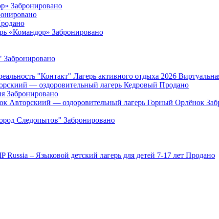
ор»
Забронировано
ронировано
родано
ерь «Командор»
Забронировано
"
Забронировано
"Контакт" Лагерь активного отдыха 2026 Виртуальна
орскиий — оздоровительный лагерь Кедровый
Продано
ия
Забронировано
Авторскиий — оздоровительный лагерь Горный Орлёнок
Заб
Город Следопытов"
Забронировано
IP Russia – Языковой детский лагерь для детей 7-17 лет
Продано