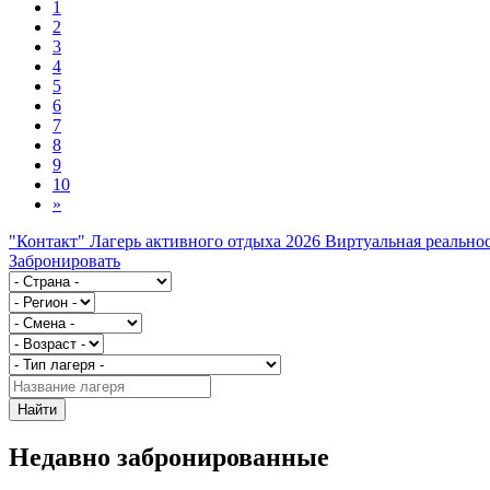
1
2
3
4
5
6
7
8
9
10
»
"Контакт" Лагерь активного отдыха 2026 Виртуальная реально
Забронировать
Найти
Недавно забронированные