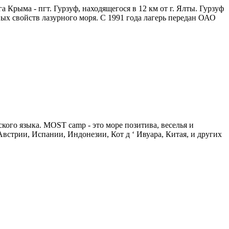
рыма - пгт. Гурзуф, находящегося в 12 км от г. Ялты. Гурзуф
ых свойств лазурного моря. С 1991 года лагерь передан ОАО
го языка. MOST camp - это море позитива, веселья и
трии, Испании, Индонезии, Кот д ‘ Ивуара, Китая, и других