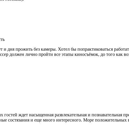
сть
ет и дня прожить без камеры. Хотел бы попрактиковаться работат
сер должен лично пройти все этапы киносъёмок, до того как во
х гостей ждет насыщенная развлекательная и познавательная п
ивные состязания и еще много интересного. Море положительных