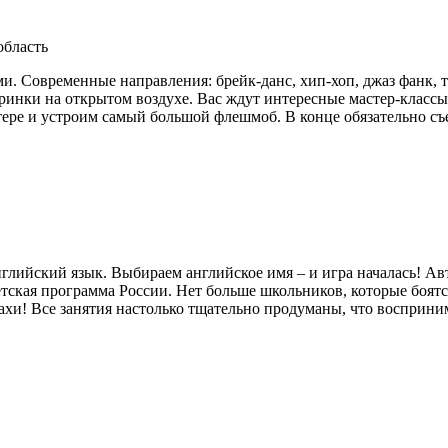
область
и. Современные направления: брейк-данс, хип-хоп, джаз фанк, 
ринки на открытом воздухе. Вас ждут интересные мастер-классы
тере и устроим самый большой флешмоб. В конце обязательно съ
нглийский язык. Выбираем английское имя – и игра началась! А
ская программа России. Нет больше школьников, которые боятся
ахи! Все занятия настолько тщательно продуманы, что восприни