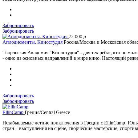
Забронировать
Забронировать
72 000
p
Аплодисменты. Киностудия
Россия/Москва и Московская обла
Творческая Академия "Киностудия" - для тех ребят, кто не мож
- одно из основных направлений в мире кино. Настоящий режис
Забронировать
Забронировать
EllinCamp
Греция/Central Greece
Незабываемые летние приключения в Греции c EllinCamp! Юны
стран – выступления на сцене, творческие мастерские, спорт