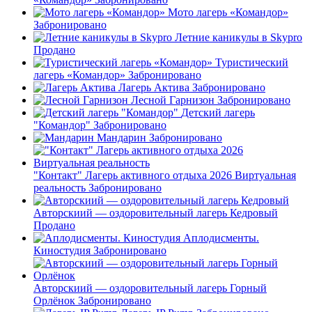
Мото лагерь «Командор»
Забронировано
Летние каникулы в Skypro
Продано
Туристический
лагерь «Командор»
Забронировано
Лагерь Актива
Забронировано
Лесной Гарнизон
Забронировано
Детский лагерь
"Командор"
Забронировано
Мандарин
Забронировано
"Контакт" Лагерь активного отдыха 2026 Виртуальная
реальность
Забронировано
Авторскиий — оздоровительный лагерь Кедровый
Продано
Аплодисменты.
Киностудия
Забронировано
Авторскиий — оздоровительный лагерь Горный
Орлёнок
Забронировано