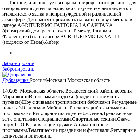
— Тоскане, и использует все дары природы этого региона для
оздоровления детей параллельно с изучением английского и
итальянского языка в непринужденной и развивающей
атмосфере. Дети могут проживать на выбор в двух местах: в
лагере AGRITURISMO FATTORIA LA CAPITANA
(фермерский дом, расположенный между Римом и
Флоренцией) или в лагере AGRITURISMO LE VALLI
(недалеко от Пизы).&nbsp;
Забронировать
Забронировать
Дубравушка
Россия/Москва и Московская область
140205, Московская область, Воскресенский район, деревня
МаришкиноВ программе отдыха: (входит в стоимость
путёвки)Шоу с живыми тропическими бабочками,Регулярные
показы 3D фильмов,Мобильный планетарий с фильмами-
программами,Регулярное посещение бассейна,Тренажёрный
зал с опытными специалистами,Спортивные секции,Сдача
норм ГТО,Развивающие кружки,Анимационные
программы,Тематические праздники и фестивали,Регулярные
конкурсы и викторины.