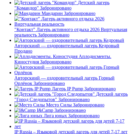
Детский лагерь
"Командор"
Забронировано
Мандарин
Забронировано
"Контакт" Лагерь активного отдыха 2026 Виртуальная
реальность
Забронировано
Авторскиий — оздоровительный лагерь Кедровый
Продано
Аплодисменты.
Киностудия
Забронировано
Авторскиий — оздоровительный лагерь Горный
Орлёнок
Забронировано
Лагерь IP Pump
Забронировано
Детский лагерь
"Город Следопытов"
Забронировано
Место Силы
Забронировано
I&Camp
Забронировано
Лига юных
Забронировано
IP Russia – Языковой детский лагерь для детей 7-17 лет