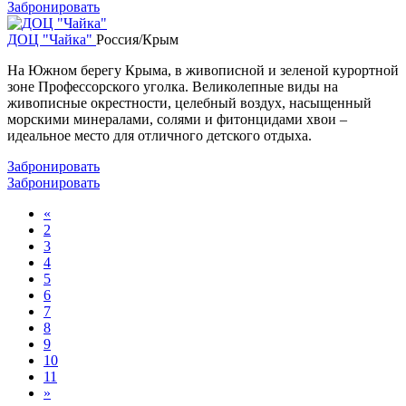
Забронировать
ДОЦ "Чайка"
Россия/Крым
На Южном берегу Крыма, в живописной и зеленой курортной
зоне Профессорского уголка. Великолепные виды на
живописные окрестности, целебный воздух, насыщенный
морскими минералами, солями и фитонцидами хвои –
идеальное место для отличного детского отдыха.
Забронировать
Забронировать
«
2
3
4
5
6
7
8
9
10
11
»