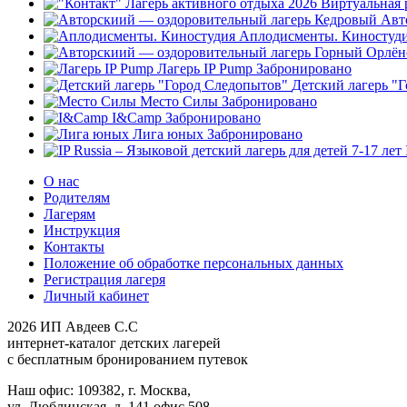
Авт
Аплодисменты. Киностуд
Лагерь IP Pump
Забронировано
Детский лагерь "
Место Силы
Забронировано
I&Camp
Забронировано
Лига юных
Забронировано
О нас
Родителям
Лагерям
Инструкция
Контакты
Положение об обработке персональных данных
Регистрация лагеря
Личный кабинет
2026 ИП Авдеев С.С
интернет-каталог детских лагерей
с бесплатным бронированием путевок
Наш офис: 109382, г. Москва,
ул. Люблинская, д. 141,офис 508