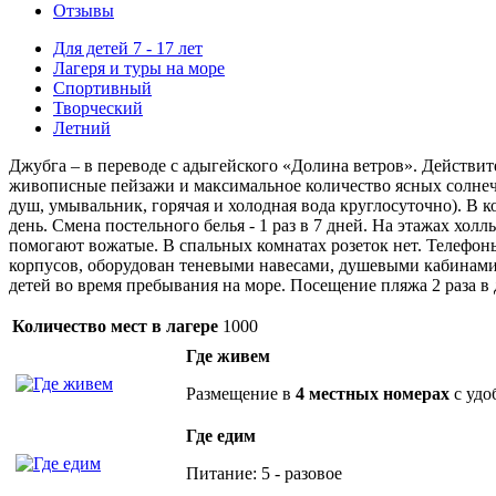
Отзывы
Для детей 7 - 17 лет
Лагеря и туры на море
Спортивный
Творческий
Летний
Джубга – в переводе с адыгейского «Долина ветров». Действит
живописные пейзажи и максимальное количество ясных солнечн
душ, умывальник, горячая и холодная вода круглосуточно). В 
день. Смена постельного белья - 1 раз в 7 дней. На этажах х
помогают вожатые. В спальных комнатах розеток нет. Телефо
корпусов, оборудован теневыми навесами, душевыми кабинами, 
детей во время пребывания на море. Посещение пляжа 2 раза в 
Количество мест в лагере
1000
Где живем
Размещение в
4 местных номерах
с удо
Где едим
Питание: 5 - разовое