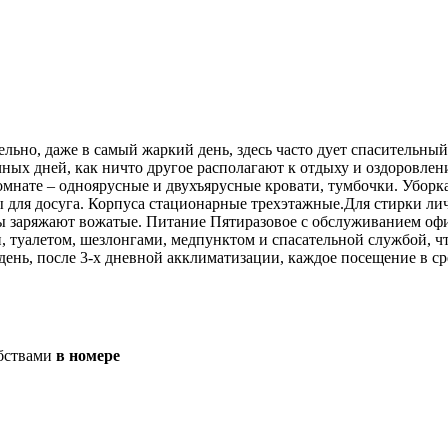
ельно, даже в самый жаркий день, здесь часто дует спасительны
ых дней, как ничто другое располагают к отдыху и оздоровлени
комнате – одноярусные и двухъярусные кровати, тумбочки. Уборк
оллы для досуга. Корпуса стационарные трехэтажные.Для стирки 
ны заряжают вожатые. Питание Пятиразовое с обслуживанием оф
туалетом, шезлонгами, медпунктом и спасательной службой, что
день, после 3-х дневной акклиматизации, каждое посещение в сре
бствами
в номере