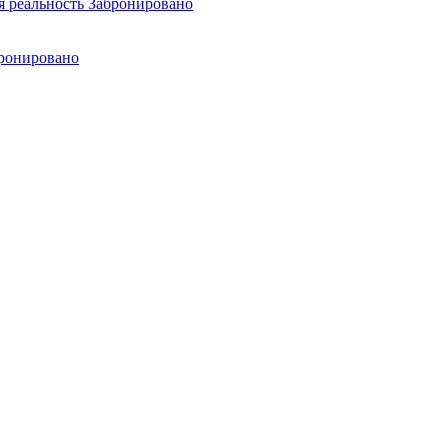
я реальность
Забронировано
ронировано