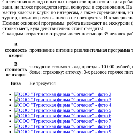
Сплоченная команда опытных педагогов приготовила для ребя
ванн, на пляже проводятся игры, конкурсы и соревнования. Н
мастер-классы и клубы по интересам, а также соревнования, э
турнир, шоу-программа – ничего не повторяется. И в завершени
Помимо основной программы, ребята выезжают на экскурсии (за
столько мест, куда действительно стоит съездить!
С каждым возрастным отрядом численностью до 35 человек ра
В
стоимость
проживание питание развлекательная программа тра
входит
В
экскурсии стоимость ж/д проезда - 10 000 рублей,
стоимость
белье; страховку; аптечку; 3-х разовое горячее п
не входит
Виза
Не требуется