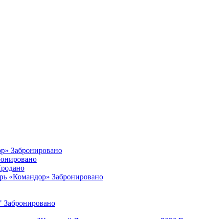
ор»
Забронировано
ронировано
родано
ерь «Командор»
Забронировано
"
Забронировано