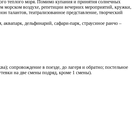
ого теплого моря. Помимо купания и принятия солнечных
ем морском воздухе, репетиции вечерних мероприятий, кружки,
ион талантов, театрализованное представление, творческий
 аквапарк, дельфинарий, сафари-парк, страусиное ранчо –
ва); сопровождение в поезде, до лагеря и обратно; постельное
утевки на две смены подряд, кроме 1 смены).