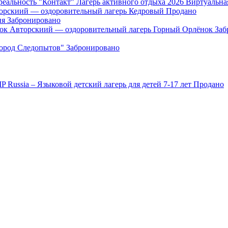
"Контакт" Лагерь активного отдыха 2026 Виртуальна
орскиий — оздоровительный лагерь Кедровый
Продано
ия
Забронировано
Авторскиий — оздоровительный лагерь Горный Орлёнок
Заб
Город Следопытов"
Забронировано
IP Russia – Языковой детский лагерь для детей 7-17 лет
Продано