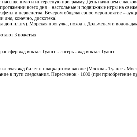
т насыщенную и интересную программу. День начинаем с ласков
а протяжении всего дня – настольные и подвижные игры на свеж
стафеты и первенства. Вечером общелагерное мероприятие – аукц
и дня, конечно, дискотека!
 доп.плату). Морская прогулка, поход к Дольменам и водопадам,
ботают 3 вожатых.
нсфер ж/д вокзал Туапсе - лагерь - ж/д вокзал Туапсе
 включая ж/д билет в плацкартном вагоне (Москва - Туапсе - Моск
итание в пути следования. Пересменок - 1600 (при приобретение п