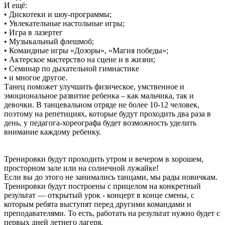
И ещё:
• Дискотеки и шоу-программы;
• Увлекательные настольные игры;
• Игра в лазертег
• Музыкальный флешмоб;
• Командные игры «Дозоры», «Магия победы»;
• Актерское мастерство на сцене и в жизни;
• Семинар по дыхательной гимнастике
• и многое другое.
Танец поможет улучшить физическое, умственное и
эмоциональное развитие ребенка – как мальчика, так и
девочки. В танцевальном отряде не более 10-12 человек,
поэтому на репетициях, которые будут проходить два раза в
день, у педагога-хореографа будет возможность уделить
внимание каждому ребенку.
Тренировки будут проходить утром и вечером в хорошем,
просторном зале или на солнечной лужайке!
Если вы до этого не занимались танцами, мы рады новичкам.
Тренировки будут построены с прицелом на конкретный
результат — открытый урок - концерт в конце смены, с
которым ребята выступят перед другими командами и
преподавателями. То есть, работать на результат нужно будет с
первых дней летнего лагеря.