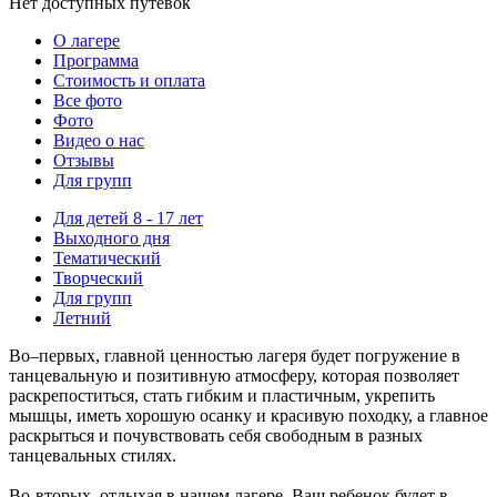
Нет доступных путевок
О лагере
Программа
Стоимость
и оплата
Все фото
Фото
Видео о нас
Отзывы
Для групп
Для детей 8 - 17 лет
Выходного дня
Тематический
Творческий
Для групп
Летний
Во–первых, главной ценностью лагеря будет погружение в
танцевальную и позитивную атмосферу, которая позволяет
раскрепоститься, стать гибким и пластичным, укрепить
мышцы, иметь хорошую осанку и красивую походку, а главное
раскрыться и почувствовать себя свободным в разных
танцевальных стилях.
Во-вторых, отдыхая в нашем лагере, Ваш ребенок будет в