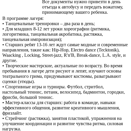
Все документы нужно привезти в день
отъезда к автобусу и передать вожатому,
принимающему вашего ребенка.
В программе лагеря:
• Танцевальные тренировки – два раза в день;
• Для младших 8-12 лет уроки хореографии (ритмика,
логоритмика, танцевальная акробатика, растяжка,
танцевальная импровизация);
• Старших ребят 13-16 лет ждут самые модные и современные
направления, такие как: Hip-Hop, Electro dance (Tecktonik),
Waacking , Locking, Street-jazz, R'n'B, Break-dance, L.A. style, и
другие.
• Творческие мастерские, актуальные по возрасту. Во время
пребывания в лагере дети рисуют и лепят, изучают основы
театрального грима, придумывают костюмы, разыгрывают
сценки (этюды).
• Спортивные игры и турниры. Футбол, стритбол,
настольный теннис, петанк, велосипед, бадминтон, городки,
фрисби, большой теннис.
• Мастер-классы для старших: работа в команде, навыки
эффективного общения, развитие креативного мышления,
фризлайт.
• Стрейчинг (растяжка), занятия пластикой, упражнения на
улучшение координации и развитие чувства ритма, силовая
нагрузка.