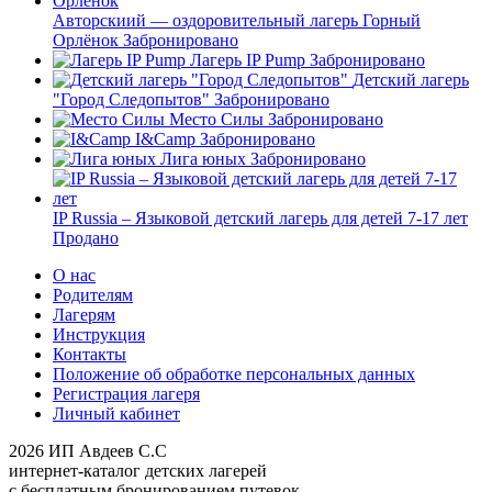
Авторскиий — оздоровительный лагерь Горный
Орлёнок
Забронировано
Лагерь IP Pump
Забронировано
Детский лагерь
"Город Следопытов"
Забронировано
Место Силы
Забронировано
I&Camp
Забронировано
Лига юных
Забронировано
IP Russia – Языковой детский лагерь для детей 7-17 лет
Продано
О нас
Родителям
Лагерям
Инструкция
Контакты
Положение об обработке персональных данных
Регистрация лагеря
Личный кабинет
2026 ИП Авдеев С.С
интернет-каталог детских лагерей
с бесплатным бронированием путевок