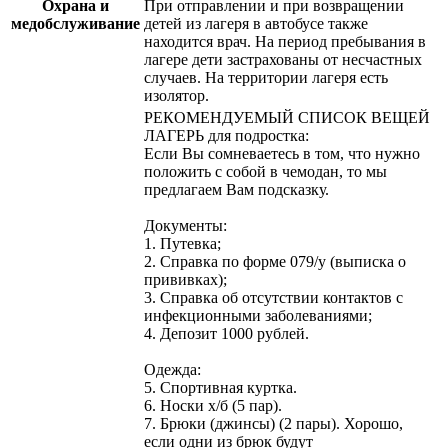
Охрана и
При отправлении и при возвращении
медобслуживание
детей из лагеря в автобусе также
находится врач. На период пребывания в
лагере дети застрахованы от несчастных
случаев. На территории лагеря есть
изолятор.
РЕКОМЕНДУЕМЫЙ СПИСОК ВЕЩЕЙ
ЛАГЕРЬ для подростка:
Если Вы сомневаетесь в том, что нужно
положить с собой в чемодан, то мы
предлагаем Вам подсказку.
Документы:
1. Путевка;
2. Справка по форме 079/у (выписка о
прививках);
3. Справка об отсутствии контактов с
инфекционными заболеваниями;
4. Депозит 1000 рублей.
Одежда:
5. Спортивная куртка.
6. Носки х/б (5 пар).
7. Брюки (джинсы) (2 пары). Хорошо,
если одни из брюк будут