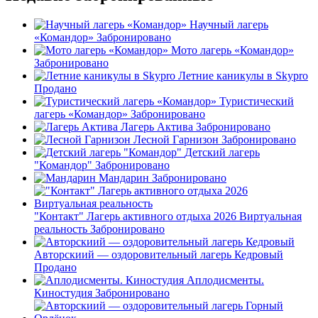
Научный лагерь
«Командор»
Забронировано
Мото лагерь «Командор»
Забронировано
Летние каникулы в Skypro
Продано
Туристический
лагерь «Командор»
Забронировано
Лагерь Актива
Забронировано
Лесной Гарнизон
Забронировано
Детский лагерь
"Командор"
Забронировано
Мандарин
Забронировано
"Контакт" Лагерь активного отдыха 2026 Виртуальная
реальность
Забронировано
Авторскиий — оздоровительный лагерь Кедровый
Продано
Аплодисменты.
Киностудия
Забронировано