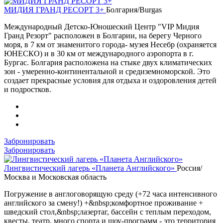
МИДИЯ ГРАНД РЕСОРТ 3+
Болгария/Burgas
Международный Детско-Юношеский Центр "VIP Мидия
Гранд Резорт" расположен в Болгарии, на берегу Черного
моря, в 7 км от знаменитого города- музея Несебр (охраняется
ЮНЕСКО) и в 30 км от международного аэропорта в г.
Бургас. Болгария расположена на стыке двух климатических
зон - умеренно-континентальной и средиземноморской. Это
создает прекрасные условия для отдыха и оздоровления детей
и подростков.
Забронировать
Забронировать
Лингвистический лагерь «Планета Английского»
Россия/
Москва и Московская область
Погружение в англоговорящую среду (+72 часа интенсивного
английского за смену!) +&nbsp;комфортное проживание +
шведский стол,&nbsp;лазертаг, бассейн с теплым переходом,
квесты, театр, много спорта и шоу-программ - это территория