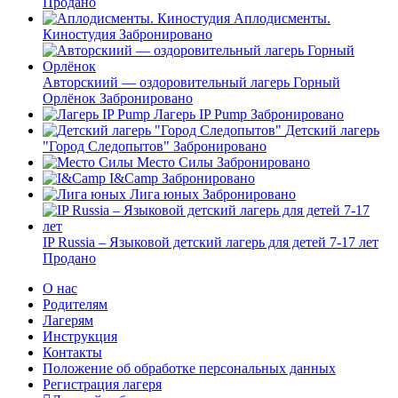
Продано
Аплодисменты.
Киностудия
Забронировано
Авторскиий — оздоровительный лагерь Горный
Орлёнок
Забронировано
Лагерь IP Pump
Забронировано
Детский лагерь
"Город Следопытов"
Забронировано
Место Силы
Забронировано
I&Camp
Забронировано
Лига юных
Забронировано
IP Russia – Языковой детский лагерь для детей 7-17 лет
Продано
О нас
Родителям
Лагерям
Инструкция
Контакты
Положение об обработке персональных данных
Регистрация лагеря