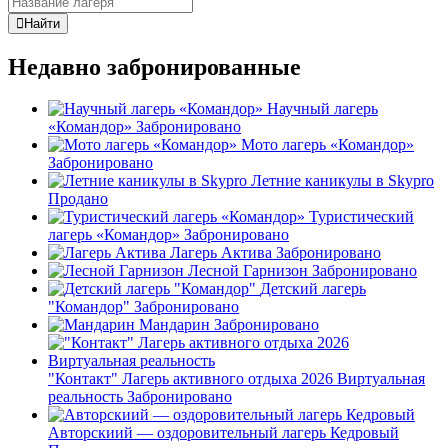
Найти
Недавно забронированные
Научный лагерь
«Командор»
Забронировано
Мото лагерь «Командор»
Забронировано
Летние каникулы в Skypro
Продано
Туристический
лагерь «Командор»
Забронировано
Лагерь Актива
Забронировано
Лесной Гарнизон
Забронировано
Детский лагерь
"Командор"
Забронировано
Мандарин
Забронировано
"Контакт" Лагерь активного отдыха 2026 Виртуальная
реальность
Забронировано
Авторскиий — оздоровительный лагерь Кедровый