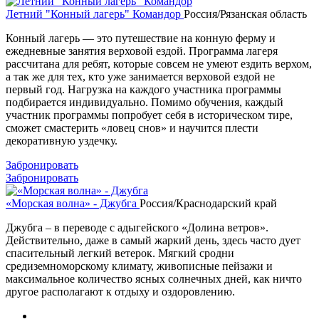
Летний "Конный лагерь" Командор
Россия/Рязанская область
Конный лагерь — это путешествие на конную ферму и
ежедневные занятия верховой ездой. Программа лагеря
рассчитана для ребят, которые совсем не умеют ездить верхом,
а так же для тех, кто уже занимается верховой ездой не
первый год. Нагрузка на каждого участника программы
подбирается индивидуально. Помимо обучения, каждый
участник программы попробует себя в историческом тире,
сможет смастерить «ловец снов» и научится плести
декоративную уздечку.
Забронировать
Забронировать
«Морская волна» - Джубга
Россия/Краснодарский край
Джубга – в переводе с адыгейского «Долина ветров».
Действительно, даже в самый жаркий день, здесь часто дует
спасительный легкий ветерок. Мягкий сродни
средиземноморскому климату, живописные пейзажи и
максимальное количество ясных солнечных дней, как ничто
другое располагают к отдыху и оздоровлению.