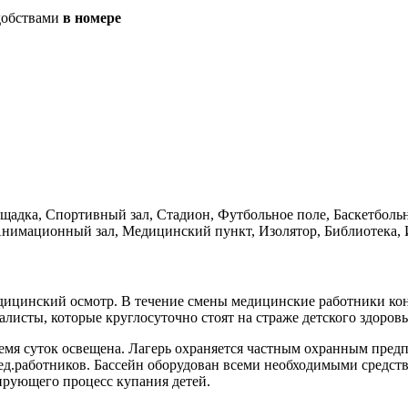
добствами
в номере
ощадка, Спортивный зал, Стадион, Футбольное поле, Баскетбольн
Анимационный зал, Медицинский пункт, Изолятор, Библиотека, И
медицинский осмотр. В течение смены медицинские работники ко
исты, которые круглосуточно стоят на страже детского здоровь
ремя суток освещена. Лагерь охраняется частным охранным пред
д.работников. Бассейн оборудован всеми необходимыми средства
ирующего процесс купания детей.