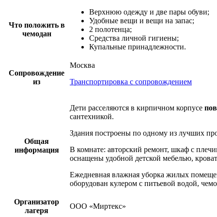
Верхнюю одежду и две пары обуви;
Удобные вещи и вещи на запас;
Что положить в
2 полотенца;
чемодан
Средства личной гигиены;
Купальные принадлежности.
Москва
Сопровождение
из
Транспортировка с сопровождением
Дети расселяются в кирпичном корпусе
по
сантехникой.
Здания построены по одному из лучших про
Общая
В комнате: авторский ремонт, шкаф с плечи
информация
оснащены удобной детской мебелью, крова
Ежедневная влажная уборка жилых помеще
оборудован кулером с питьевой водой, чемо
Организатор
ООО «Миртекс»
лагеря