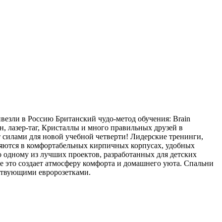
везли в Россию Британский чудо-метод обучения: Brain
йн, лазер-таг, Кристаллы и много правильных друзей в
 силами для новой учебной четверти! Лидерские тренинги,
ляются в комфортабельных кирпичных корпусах, удобных
о одному из лучших проектов, разработанных для детских
се это создает атмосферу комфорта и домашнего уюта. Спальни
ствующими евророзетками.