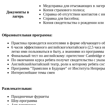
Медсправка для отъезжающих в лагерь
Копия страхового полиса;
Документы в
Справка об отсутствии контактов с
лагерь
Справка для бассейна;
Копия свидетельства о рождении или п
Образовательная программа:
Практика проводится носителями в форме обучающего об
6 часов эффективного английского/китайского (2,5 часа и
легко ими пользоваться в быту, а знаниями из программы 
Финальный тест по английскому: притестинг Cambridge e
По окончании курса ребята получат свидетельства с ука
Английский/китайский театр, роли к которому ребята сос
Программа "Трамплин в Будущее" от Института Непреры
Интереснейшие темы смен
Развлекательная:
Праздничные фуршеты
Шоу-программа
Арт-вечеринки