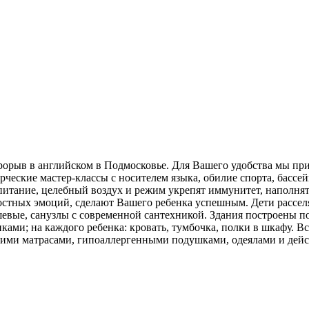
прорыв в английском в Подмосковье. Для Вашего удобства мы при
орческие мастер-классы с носителем языка, обилие спорта, бассе
 питание, целебный воздух и режим укрепят иммунитет, наполнят
достных эмоций, сделают Вашего ребенка успешным. Дети рассе
шевые, санузлы с современной сантехникой. Здания построены п
ками; на каждого ребенка: кровать, тумбочка, полки в шкафу. В
кими матрасами, гипоаллергенными подушками, одеялами и дей