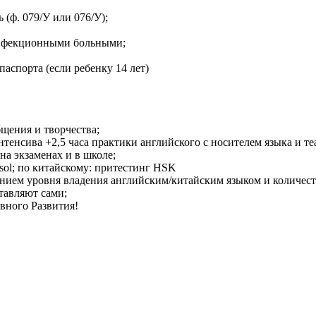
 (ф. 079/У или 076/У);
 инфекционными больными;
аспорта (если ребенку 14 лет)
щения и творчества;
нтенсива +2,5 часа практики английского с носителем языка и те
на экзаменах и в школе;
sol; по китайскому: притестинг HSK
занием уровня владения английским/китайским языком и количес
тавляют сами;
вного Развития!