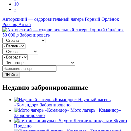
10
»
Авторскиий — оздоровительный лагерь Горный Орлёнок
Россия, Алтай
50 000
p
Забронировать
Найти
Недавно забронированные
Научный лагерь
«Командор»
Забронировано
Мото лагерь «Командор»
Забронировано
Летние каникулы в Skypro
Продано