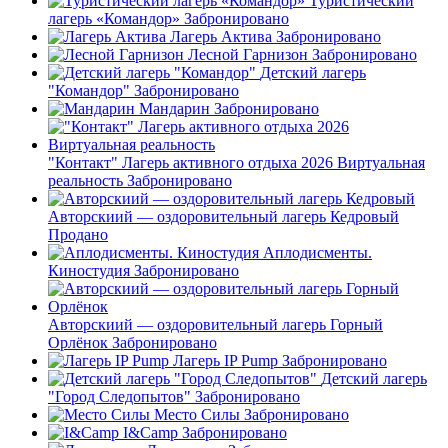
Туристический
лагерь «Командор»
Забронировано
Лагерь Актива
Забронировано
Лесной Гарнизон
Забронировано
Детский лагерь
"Командор"
Забронировано
Мандарин
Забронировано
"Контакт" Лагерь активного отдыха 2026 Виртуальная
реальность
Забронировано
Авторскиий — оздоровительный лагерь Кедровый
Продано
Аплодисменты.
Киностудия
Забронировано
Авторскиий — оздоровительный лагерь Горный
Орлёнок
Забронировано
Лагерь IP Pump
Забронировано
Детский лагерь
"Город Следопытов"
Забронировано
Место Силы
Забронировано
I&Camp
Забронировано