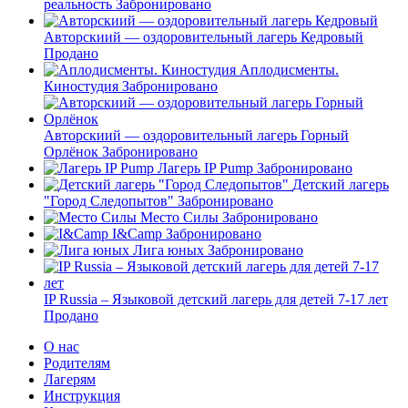
реальность
Забронировано
Авторскиий — оздоровительный лагерь Кедровый
Продано
Аплодисменты.
Киностудия
Забронировано
Авторскиий — оздоровительный лагерь Горный
Орлёнок
Забронировано
Лагерь IP Pump
Забронировано
Детский лагерь
"Город Следопытов"
Забронировано
Место Силы
Забронировано
I&Camp
Забронировано
Лига юных
Забронировано
IP Russia – Языковой детский лагерь для детей 7-17 лет
Продано
О нас
Родителям
Лагерям
Инструкция