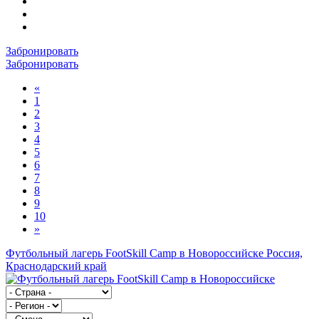
Забронировать
Забронировать
«
1
2
3
4
5
6
7
8
9
10
»
Футбольный лагерь FootSkill Camp в Новороссийске
Россия,
Краснодарский край