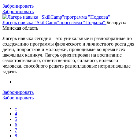
Забронировать
Забронировать
Лагерь навыка "SkillCamp"программа "Подкова"
Беларусь/
Минская область
Лагерь навыка сегодня – это уникальные и разнообразные по
содержанию программы физического и личностного роста для
детей, подростков и молодёжи, проводимые во время всех
школьных каникул. Лагерь ориентирован на воспитание
самостоятельного, ответственного, сильного, волевого
человека, способного решать разноплановые нетривиальные
задачи.
Забронировать
Забронировать
«
4
5
6
7
8