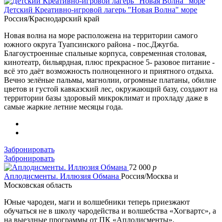
Детский Креативно-игровой лагерь "Новая Волна" море
Россия/Краснодарский край
Новая волна на море расположена на территории самого
южного округа Туапсинского района - пос.Джугба.
Благоустроенные спальные корпуса, современная столовая,
кинотеатр, бильярдная, плюс прекрасное 5- разовое питание -
всё это даёт возможность полноценного и приятного отдыха.
Вечно зелёные пальмы, магнолии, огромные платаны, обилие
цветов и густой кавказский лес, окружающий базу, создают на
территории базы здоровый микроклимат и прохладу даже в
самые жаркие летние месяцы года.
Забронировать
Забронировать
72 000
p
Аплодисменты. Иллюзия Обмана
Россия/Москва и
Московская область
Юные чародеи, маги и волшебники теперь приезжают
обучаться не в школу чародейства и волшебства «Хогвартс», а
на выездные программы от ПК «Аплодисменты».