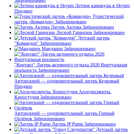
Забронировано
Летние каникулы в Skypro
Продано
Туристический
лагерь «Командор»
Забронировано
Лагерь Актива
Забронировано
Лесной Гарнизон
Забронировано
Детский лагерь
"Командор"
Забронировано
Мандарин
Забронировано
"Контакт" Лагерь активного отдыха 2026 Виртуальная
реальность
Забронировано
Авторскиий — оздоровительный лагерь Кедровый
Продано
Аплодисменты.
Киностудия
Забронировано
Авторскиий — оздоровительный лагерь Горный
Орлёнок
Забронировано
Лагерь IP Pump
Забронировано
Детский лагерь