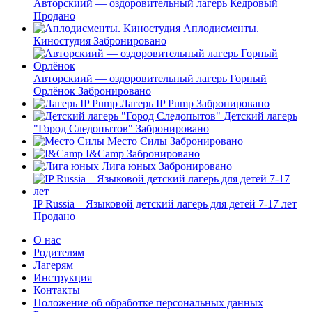
Авторскиий — оздоровительный лагерь Кедровый
Продано
Аплодисменты.
Киностудия
Забронировано
Авторскиий — оздоровительный лагерь Горный
Орлёнок
Забронировано
Лагерь IP Pump
Забронировано
Детский лагерь
"Город Следопытов"
Забронировано
Место Силы
Забронировано
I&Camp
Забронировано
Лига юных
Забронировано
IP Russia – Языковой детский лагерь для детей 7-17 лет
Продано
О нас
Родителям
Лагерям
Инструкция
Контакты
Положение об обработке персональных данных