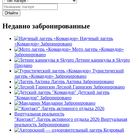
Найти
Недавно забронированные
Научный лагерь
«Командор»
Забронировано
Мото лагерь «Командор»
Забронировано
Летние каникулы в Skypro
Продано
Туристический
лагерь «Командор»
Забронировано
Лагерь Актива
Забронировано
Лесной Гарнизон
Забронировано
Детский лагерь
"Командор"
Забронировано
Мандарин
Забронировано
"Контакт" Лагерь активного отдыха 2026 Виртуальная
реальность
Забронировано