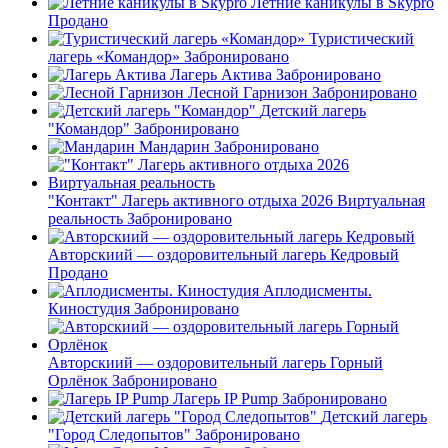
Летние каникулы в Skypro
Продано
Туристический
лагерь «Командор»
Забронировано
Лагерь Актива
Забронировано
Лесной Гарнизон
Забронировано
Детский лагерь
"Командор"
Забронировано
Мандарин
Забронировано
"Контакт" Лагерь активного отдыха 2026 Виртуальная
реальность
Забронировано
Авторскиий — оздоровительный лагерь Кедровый
Продано
Аплодисменты.
Киностудия
Забронировано
Авторскиий — оздоровительный лагерь Горный
Орлёнок
Забронировано
Лагерь IP Pump
Забронировано
Детский лагерь
"Город Следопытов"
Забронировано