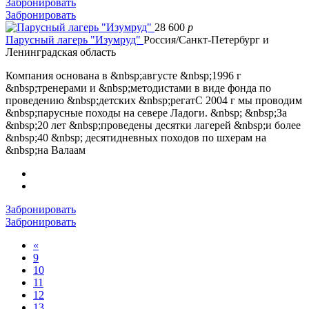
Забронировать
Забронировать
28 600
p
Парусный лагерь "Изумруд"
Россия/Санкт-Петербург и
Ленинградская область
Компания основана в &nbsp;августе &nbsp;1996 г
&nbsp;тренерами и &nbsp;методистами в виде фонда по
проведению &nbsp;детских &nbsp;регатС 2004 г мы проводим
&nbsp;парусные походы на севере Ладоги. &nbsp; &nbsp;За
&nbsp;20 лет &nbsp;проведены десятки лагерей &nbsp;и более
&nbsp;40 &nbsp; десятидневных походов по шхерам на
&nbsp;на Валаам
Забронировать
Забронировать
«
9
10
11
12
13