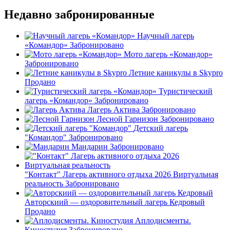
Недавно забронированные
Научный лагерь
«Командор»
Забронировано
Мото лагерь «Командор»
Забронировано
Летние каникулы в Skypro
Продано
Туристический
лагерь «Командор»
Забронировано
Лагерь Актива
Забронировано
Лесной Гарнизон
Забронировано
Детский лагерь
"Командор"
Забронировано
Мандарин
Забронировано
"Контакт" Лагерь активного отдыха 2026 Виртуальная
реальность
Забронировано
Авторскиий — оздоровительный лагерь Кедровый
Продано
Аплодисменты.
Киностудия
Забронировано