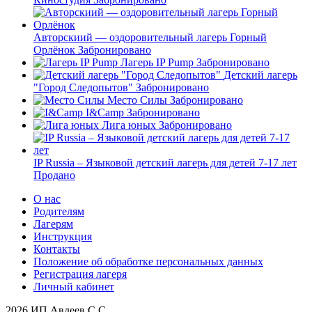
Авторскиий — оздоровительный лагерь Горный
Орлёнок
Забронировано
Лагерь IP Pump
Забронировано
Детский лагерь
"Город Следопытов"
Забронировано
Место Силы
Забронировано
I&Camp
Забронировано
Лига юных
Забронировано
IP Russia – Языковой детский лагерь для детей 7-17 лет
Продано
О нас
Родителям
Лагерям
Инструкция
Контакты
Положение об обработке персональных данных
Регистрация лагеря
Личный кабинет
2026 ИП Авдеев С.С