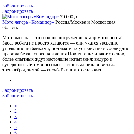
Забронировать
Забронировать
70 000
p
Мото лагерь «Командор»
Россия/Москва и Московская
область
Мото лагерь — это полное погружение в мир мотоспорта!
Здесь ребята не просто катаются — они учатся уверенно
управлять питбайками, понимать их устройство и соблюдать
правила безопасного вождения.Новички начинают с основ, а
более опытных ждут настоящие испытания: эндуро и
суперкросс.Летом и осенью — стант-машина и вилли-
тренажёры, зимой — сноубайки и мотоснегокаты.
Забронировать
Забронировать
«
2
3
4
5
6