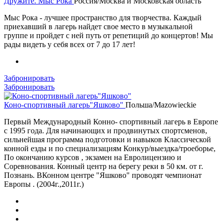
Дружите. Мыс Рока
Россия/Москва и Московская область
Мыс Рока - лучшее пространство для творчества. Каждый
приехавший в лагерь найдет свое место в музыкальной
группе и пройдет с ней путь от репетиций до концертов! Мы
рады видеть у себя всех от 7 до 17 лет!
Забронировать
Забронировать
Коно-спортивный лагерь"Яшково"
Польша/Mazowieckie
Первый Международный Конно- спортивный лагерь в Европе
с 1995 года. Для начинающих и продвинутых спортсменов,
сильнейшая программа подготовки и навыков Классической
конной езды и по специализациям Конкур/выездка/троеборье,
По окончанию курсов , экзамен на Евролицензию и
Соревнования. Конный центр на берегу реки в 50 км. от г.
Познань. ВКонном центре "Яшково" проводят чемпионат
Европы . (2004г.,2011г.)