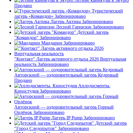
Летние каникулы в Skypro
Продано
Туристический
лагерь «Командор»
Забронировано
Лагерь Актива
Забронировано
Лесной Гарнизон
Забронировано
Детский лагерь
"Командор"
Забронировано
Мандарин
Забронировано
"Контакт" Лагерь активного отдыха 2026 Виртуальная
реальность
Забронировано
Авторскиий — оздоровительный лагерь Кедровый
Продано
Аплодисменты.
Киностудия
Забронировано
Авторскиий — оздоровительный лагерь Горный
Орлёнок
Забронировано
Лагерь IP Pump
Забронировано
Детский лагерь
"Город Следопытов"
Забронировано