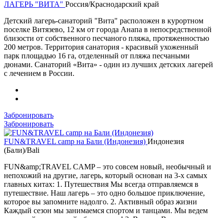
ЛАГЕРЬ "ВИТА"
Россия/Краснодарский край
Детский лагерь-санаторий "Вита" расположен в курортном
поселке Витязево, 12 км от города Анапа в непосредственной
близости от собственного песчаного пляжа, протяженностью
200 метров. Территория санатория - красивый ухоженный
парк площадью 16 га, отделенный от пляжа песчаными
дюнами. Cанаторий «Вита» - один из лучших детских лагерей
с лечением в России.
Забронировать
Забронировать
FUN&TRAVEL camp на Бали (Индонезия)
Индонезия
(Бали)/Bali
FUN&amp;TRAVEL CAMP – это совсем новый, необычный и
непохожий на другие, лагерь, который основан на 3-х самых
главных китах: 1. Путешествия Мы всегда отправляемся в
путешествие. Наш лагерь – это одно большое приключение,
которое вы запомните надолго. 2. Активный образ жизни
Каждый сезон мы занимаемся спортом и танцами. Мы ведем