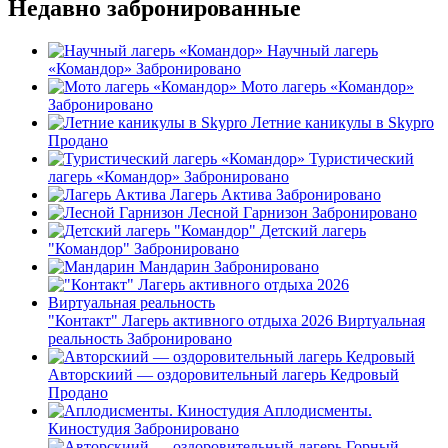
Недавно забронированные
Научный лагерь
«Командор»
Забронировано
Мото лагерь «Командор»
Забронировано
Летние каникулы в Skypro
Продано
Туристический
лагерь «Командор»
Забронировано
Лагерь Актива
Забронировано
Лесной Гарнизон
Забронировано
Детский лагерь
"Командор"
Забронировано
Мандарин
Забронировано
"Контакт" Лагерь активного отдыха 2026 Виртуальная
реальность
Забронировано
Авторскиий — оздоровительный лагерь Кедровый
Продано
Аплодисменты.
Киностудия
Забронировано