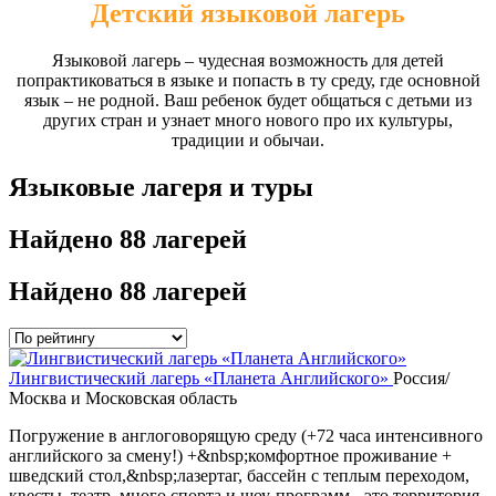
Детский языковой лагерь
Языковой лагерь – чудесная возможность для детей
попрактиковаться в языке и попасть в ту среду, где основной
язык – не родной. Ваш ребенок будет общаться с детьми из
других стран и узнает много нового про их культуры,
традиции и обычаи.
Языковые лагеря и туры
Найдено
88 лагерей
Найдено
88 лагерей
Лингвистический лагерь «Планета Английского»
Россия/
Москва и Московская область
Погружение в англоговорящую среду (+72 часа интенсивного
английского за смену!) +&nbsp;комфортное проживание +
шведский стол,&nbsp;лазертаг, бассейн с теплым переходом,
квесты, театр, много спорта и шоу-программ - это территория