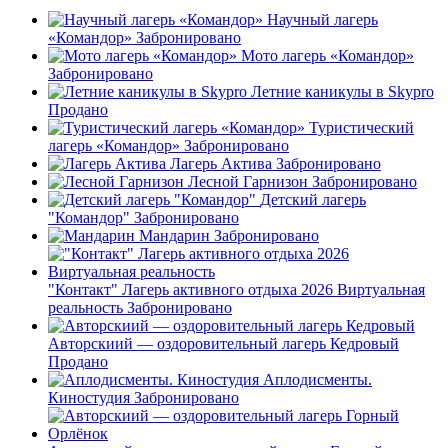
Научный лагерь
«Командор»
Забронировано
Мото лагерь «Командор»
Забронировано
Летние каникулы в Skypro
Продано
Туристический
лагерь «Командор»
Забронировано
Лагерь Актива
Забронировано
Лесной Гарнизон
Забронировано
Детский лагерь
"Командор"
Забронировано
Мандарин
Забронировано
"Контакт" Лагерь активного отдыха 2026 Виртуальная
реальность
Забронировано
Авторскиий — оздоровительный лагерь Кедровый
Продано
Аплодисменты.
Киностудия
Забронировано