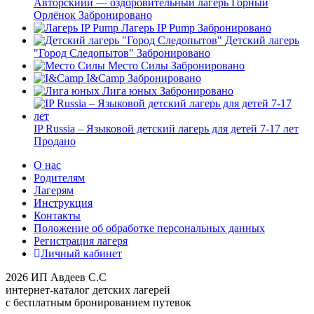
Авторскиий — оздоровительный лагерь Горный
Орлёнок
Забронировано
Лагерь IP Pump
Забронировано
Детский лагерь
"Город Следопытов"
Забронировано
Место Силы
Забронировано
I&Camp
Забронировано
Лига юных
Забронировано
IP Russia – Языковой детский лагерь для детей 7-17 лет
Продано
О нас
Родителям
Лагерям
Инструкция
Контакты
Положение об обработке персональных данных
Регистрация лагеря
Личный кабинет
2026 ИП Авдеев С.С
интернет-каталог детских лагерей
с бесплатным бронированием путевок