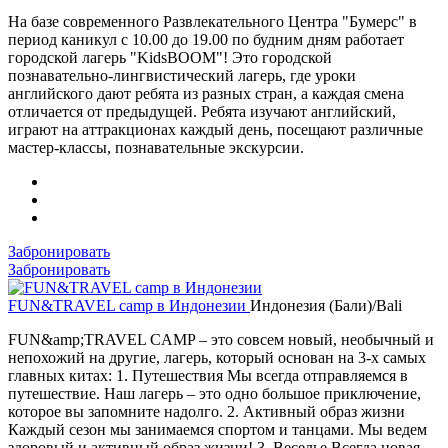
На базе современного Развлекательного Центра "Бумерс" в
период каникул с 10.00 до 19.00 по будним дням работает
городской лагерь "KidsBOOM"! Это городской
познавательно-лингвистический лагерь, где уроки
английского дают ребята из разных стран, а каждая смена
отличается от предыдущей. Ребята изучают английский,
играют на аттракционах каждый день, посещают различные
мастер-классы, познавательные экскурсии.
Забронировать
Забронировать
FUN&TRAVEL camp в Индонезии
Индонезия (Бали)/Bali
FUN&amp;TRAVEL CAMP – это совсем новый, необычный и
непохожий на другие, лагерь, который основан на 3-х самых
главных китах: 1. Путешествия Мы всегда отправляемся в
путешествие. Наш лагерь – это одно большое приключение,
которое вы запомните надолго. 2. Активный образ жизни
Каждый сезон мы занимаемся спортом и танцами. Мы ведем
здоровый и активный образ жизни! 3. Веселье Всегда новая