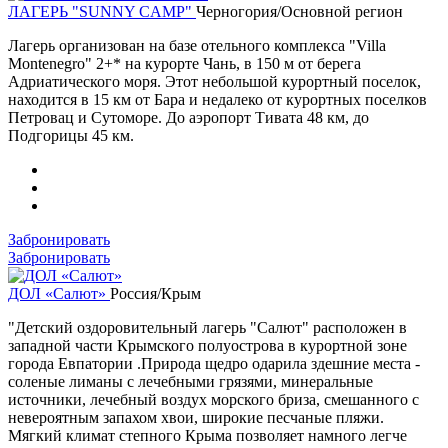
ЛАГЕРЬ "SUNNY CAMP"
Черногория/Основной регион
Лагерь организован на базе отельного комплекса "Villa
Montenegro" 2+* на курорте Чань, в 150 м от берега
Адриатического моря. Этот небольшой курортный поселок,
находится в 15 км от Бара и недалеко от курортных поселков
Петровац и Сутоморе. До аэропорт Тивата 48 км, до
Подгорицы 45 км.
Забронировать
Забронировать
ДОЛ «Салют»
Россия/Крым
"Детский оздоровительный лагерь "Салют" расположен в
западной части Крымского полуострова в курортной зоне
города Евпатории .Природа щедро одарила здешние места -
соленые лиманы с лечебными грязями, минеральные
источники, лечебный воздух морского бриза, смешанного с
невероятным запахом хвои, широкие песчаные пляжи.
Мягкий климат степного Крыма позволяет намного легче