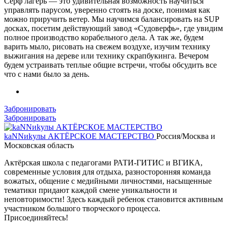
Серф лагерь — это удивительная возможность научиться
управлять парусом, уверенно стоять на доске, понимая как
можно приручить ветер. Мы научимся балансировать на SUP
досках, посетим действующий завод «Судоверфь», где увидим
полное производство корабельного дела. А так же, будем
варить мыло, рисовать на свежем воздухе, изучим технику
выжигания на дереве или технику скрапбукинга. Вечером
будем устраивать теплые общие встречи, чтобы обсудить все
что с нами было за день.
Забронировать
Забронировать
kaNNиkулы АКТЁРСКОЕ МАСТЕРСТВО
Россия/Москва и
Московская область
Актёрская школа с педагогами РАТИ-ГИТИС и ВГИКА,
современные условия для отдыха, разносторонняя команда
вожатых, общение с медийными личностями, насыщенные
тематики придают каждой смене уникальности и
неповторимости! Здесь каждый ребенок становится активным
участником большого творческого процесса.
Присоединяйтесь!