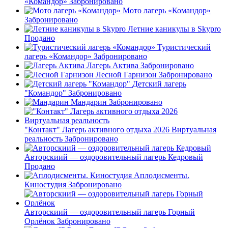
«Командор»
Забронировано
Мото лагерь «Командор»
Забронировано
Летние каникулы в Skypro
Продано
Туристический
лагерь «Командор»
Забронировано
Лагерь Актива
Забронировано
Лесной Гарнизон
Забронировано
Детский лагерь
"Командор"
Забронировано
Мандарин
Забронировано
"Контакт" Лагерь активного отдыха 2026 Виртуальная
реальность
Забронировано
Авторскиий — оздоровительный лагерь Кедровый
Продано
Аплодисменты.
Киностудия
Забронировано
Авторскиий — оздоровительный лагерь Горный
Орлёнок
Забронировано