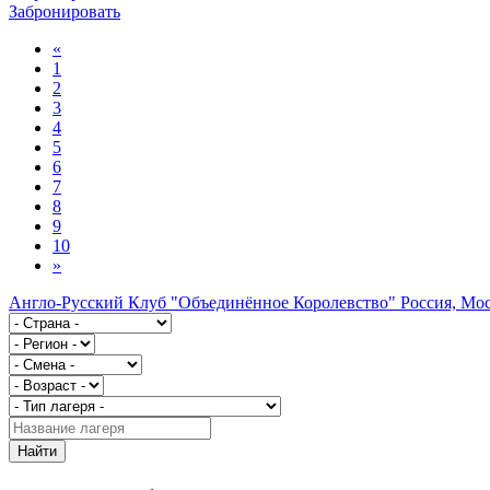
Забронировать
«
1
2
3
4
5
6
7
8
9
10
»
Англо-Русский Клуб "Объединённое Королевство"
Россия, Мо
Найти