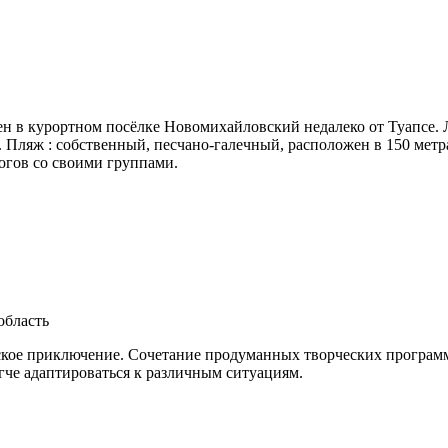
н в курортном посёлке Новомихайловский недалеко от Туапсе. 
й. Пляж : собственный, песчано-галечный, расположен в 150 метр
огов со своими группами.
область
ское приключение. Сочетание продуманных творческих программ 
гче адаптироваться к различным ситуациям.