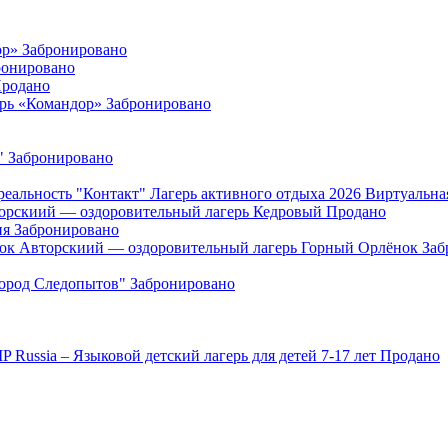
ор»
Забронировано
ронировано
родано
ерь «Командор»
Забронировано
"
Забронировано
"Контакт" Лагерь активного отдыха 2026 Виртуальна
орскиий — оздоровительный лагерь Кедровый
Продано
ия
Забронировано
Авторскиий — оздоровительный лагерь Горный Орлёнок
Заб
Город Следопытов"
Забронировано
IP Russia – Языковой детский лагерь для детей 7-17 лет
Продано