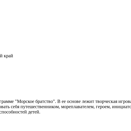
й край
рамме "Морское братство". В ее основе лежит творческая игров
овать себя путешественником, мореплавателем, героем, инициа
способностей детей.