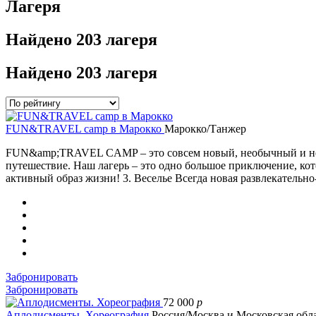
Лагеря
Найдено
203 лагеря
Найдено
203 лагеря
FUN&TRAVEL camp в Марокко
Марокко/Танжер
FUN&amp;TRAVEL CAMP – это совсем новый, необычный и непох
путешествие. Наш лагерь – это одно большое приключение, ко
активный образ жизни! 3. Веселье Всегда новая развлекательн
Забронировать
Забронировать
72 000
p
Аплодисменты. Хореография
Россия/Москва и Московская обл