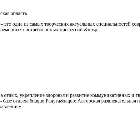
ская область
это одна из самых творческих актуальных специальностей соврем
овременных востребованных профессий.&nbsp;
на отдых, укрепление здоровья и развитие коммуникативных и 
 базе отдыха &laquo;Радуга&raquo;.Авторская развлекательная п
правлениям.