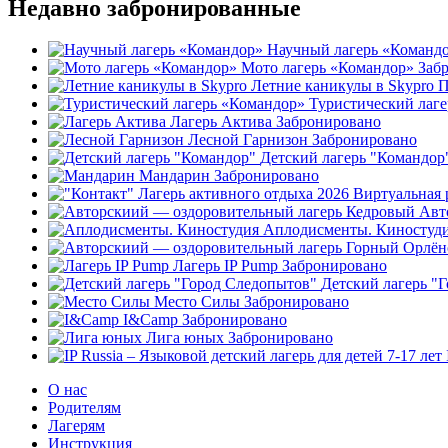
Недавно забронированные
Научный лагерь «Команд
Мото лагерь «Командор»
Заб
Летние каникулы в Skypro
П
Туристический лаг
Лагерь Актива
Забронировано
Лесной Гарнизон
Забронировано
Детский лагерь "Командор
Мандарин
Забронировано
Авт
Аплодисменты. Киностуд
Лагерь IP Pump
Забронировано
Детский лагерь "
Место Силы
Забронировано
I&Camp
Забронировано
Лига юных
Забронировано
О нас
Родителям
Лагерям
Инструкция