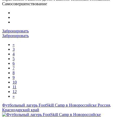
Самосовершенствование
Забронировать
Забронировать
«
3
4
5
6
7
8
9
10
11
12
»
Футбольный лагерь FootSkill Camp в Новороссийске
Россия,
Краснодарский край