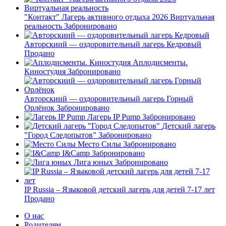
"Контакт" Лагерь активного отдыха 2026 Виртуальная
реальность
Забронировано
Авторскиий — оздоровительный лагерь Кедровый
Продано
Аплодисменты.
Киностудия
Забронировано
Авторскиий — оздоровительный лагерь Горный
Орлёнок
Забронировано
Лагерь IP Pump
Забронировано
Детский лагерь
"Город Следопытов"
Забронировано
Место Силы
Забронировано
I&Camp
Забронировано
Лига юных
Забронировано
IP Russia – Языковой детский лагерь для детей 7-17 лет
Продано
О нас
Родителям