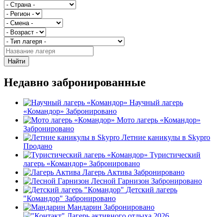
Найти
Недавно забронированные
Научный лагерь
«Командор»
Забронировано
Мото лагерь «Командор»
Забронировано
Летние каникулы в Skypro
Продано
Туристический
лагерь «Командор»
Забронировано
Лагерь Актива
Забронировано
Лесной Гарнизон
Забронировано
Детский лагерь
"Командор"
Забронировано
Мандарин
Забронировано