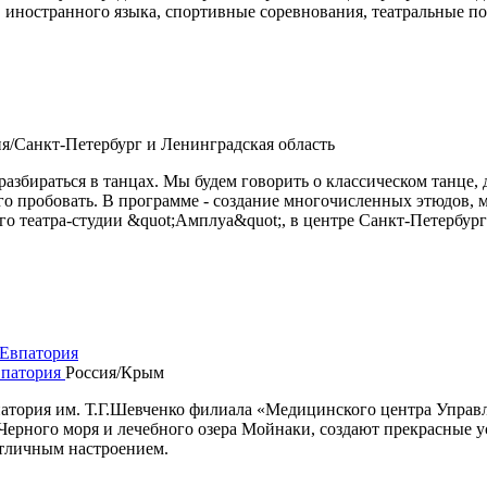
, иностранного языка, спортивные соревнования, театральные п
я/Санкт-Петербург и Ленинградская область
разбираться в танцах. Мы будем говорить о классическом танце, 
ого пробовать. В программе - создание многочисленных этюдов, 
го театра-студии &quot;Амплуа&quot;, в центре Санкт-Петербург
впатория
Россия/Крым
анатория им. Т.Г.Шевченко филиала «Медицинского центра Упра
ерного моря и лечебного озера Мойнаки, создают прекрасные ус
отличным настроением.