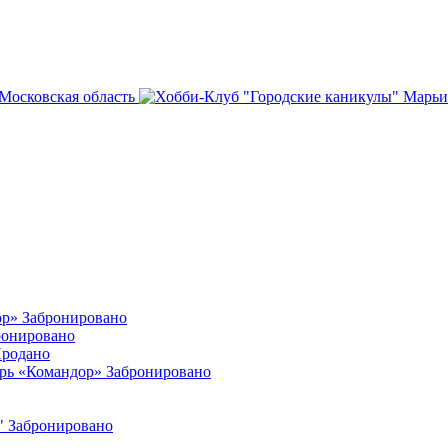
 Московская область
ор»
Забронировано
ронировано
родано
ерь «Командор»
Забронировано
"
Забронировано