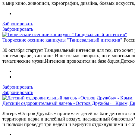
в мир кино, живописи, хореографии, дизайна, боевых искусств
Забронировать
Забронировать
Творческие осенние каникулы "Танцевальный интенсив"
Росси
30 октября стартует Танцевальный интенсив для тех, кто хочет 
контемпорари, хип хопе. И не только говорить, но и много-мн
тематические музеи.Интенсив проводится на базе &quot;Детско
Забронировать
Забронировать
Детский оздоровительный лагерь «Остров Дружбы» - Крым, Е
Лагерь «Остров Дружбы» принимает детей на базе детского с
территории парка и целебный воздух, насыщенный близостью Ч
и пользой проведут три недели и вернутся отдохнувшими и с 