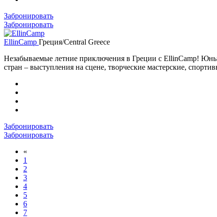
Забронировать
Забронировать
EllinCamp
Греция/Central Greece
Незабываемые летние приключения в Греции c EllinCamp! Юны
стран – выступления на сцене, творческие мастерские, спорт
Забронировать
Забронировать
«
1
2
3
4
5
6
7