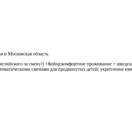
а и Московская область
глийского за смену!) +&nbsp;комфортное проживание + шведский
 с тематическими сменами для продвинутых детей; укрепление и