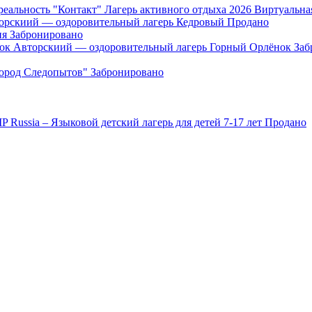
"Контакт" Лагерь активного отдыха 2026 Виртуальна
орскиий — оздоровительный лагерь Кедровый
Продано
ия
Забронировано
Авторскиий — оздоровительный лагерь Горный Орлёнок
Заб
Город Следопытов"
Забронировано
IP Russia – Языковой детский лагерь для детей 7-17 лет
Продано