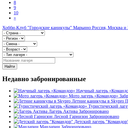
8
9
10
»
Хобби-Клуб "Городские каникулы" Марьино
Россия, Москва и
Найти
Недавно забронированные
Научный лагерь «Команд
Мото лагерь «Командор»
Заб
Летние каникулы в Skypro
П
Туристический лаг
Лагерь Актива
Забронировано
Лесной Гарнизон
Забронировано
Детский лагерь "Командор
Мандарин
Забронировано