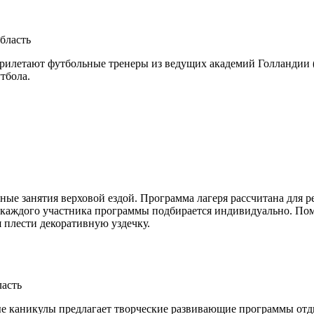
бласть
рилетают футбольные тренеры из ведущих академий Голландии (AF
тбола.
 занятия верховой ездой. Программа лагеря рассчитана для ребя
на каждого участника программы подбирается индивидуально. По
я плести декоративную уздечку.
ласть
е каникулы предлагает творческие развивающие программы отды