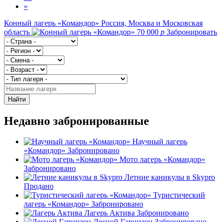
»
Конный лагерь «Командор»
Россия, Москва и Московская
область
70 000
p
Забронировать
Найти
Недавно забронированные
Научный лагерь
«Командор»
Забронировано
Мото лагерь «Командор»
Забронировано
Летние каникулы в Skypro
Продано
Туристический
лагерь «Командор»
Забронировано
Лагерь Актива
Забронировано
Лесной Гарнизон
Забронировано