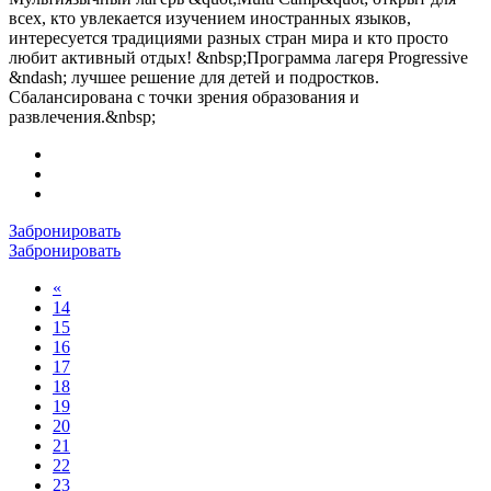
всех, кто увлекается изучением иностранных языков,
интересуется традициями разных стран мира и кто просто
любит активный отдых! &nbsp;Программа лагеря Progressive
&ndash; лучшее решение для детей и подростков.
Сбалансирована с точки зрения образования и
развлечения.&nbsp;
Забронировать
Забронировать
«
14
15
16
17
18
19
20
21
22
23