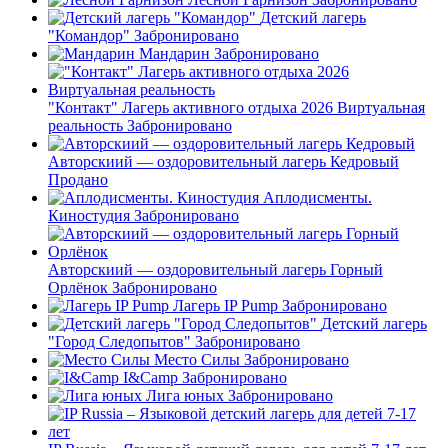
Детский лагерь
"Командор"
Забронировано
Мандарин
Забронировано
"Контакт" Лагерь активного отдыха 2026 Виртуальная
реальность
Забронировано
Авторскиий — оздоровительный лагерь Кедровый
Продано
Аплодисменты.
Киностудия
Забронировано
Авторскиий — оздоровительный лагерь Горный
Орлёнок
Забронировано
Лагерь IP Pump
Забронировано
Детский лагерь
"Город Следопытов"
Забронировано
Место Силы
Забронировано
I&Camp
Забронировано
Лига юных
Забронировано