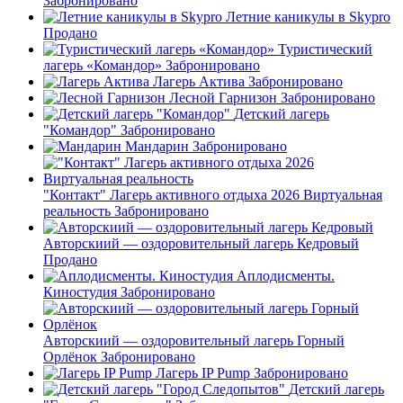
Забронировано
Летние каникулы в Skypro
Продано
Туристический
лагерь «Командор»
Забронировано
Лагерь Актива
Забронировано
Лесной Гарнизон
Забронировано
Детский лагерь
"Командор"
Забронировано
Мандарин
Забронировано
"Контакт" Лагерь активного отдыха 2026 Виртуальная
реальность
Забронировано
Авторскиий — оздоровительный лагерь Кедровый
Продано
Аплодисменты.
Киностудия
Забронировано
Авторскиий — оздоровительный лагерь Горный
Орлёнок
Забронировано
Лагерь IP Pump
Забронировано
Детский лагерь