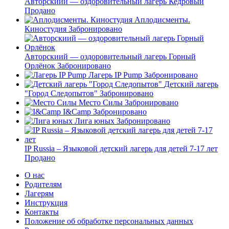
Авторскиий — оздоровительный лагерь Кедровый
Продано
Аплодисменты.
Киностудия
Забронировано
Авторскиий — оздоровительный лагерь Горный
Орлёнок
Забронировано
Лагерь IP Pump
Забронировано
Детский лагерь
"Город Следопытов"
Забронировано
Место Силы
Забронировано
I&Camp
Забронировано
Лига юных
Забронировано
IP Russia – Языковой детский лагерь для детей 7-17 лет
Продано
О нас
Родителям
Лагерям
Инструкция
Контакты
Положение об обработке персональных данных