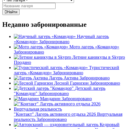
Найти
Недавно забронированные
Научный лагерь
«Командор»
Забронировано
Мото лагерь «Командор»
Забронировано
Летние каникулы в Skypro
Продано
Туристический
лагерь «Командор»
Забронировано
Лагерь Актива
Забронировано
Лесной Гарнизон
Забронировано
Детский лагерь
"Командор"
Забронировано
Мандарин
Забронировано
"Контакт" Лагерь активного отдыха 2026 Виртуальная
реальность
Забронировано