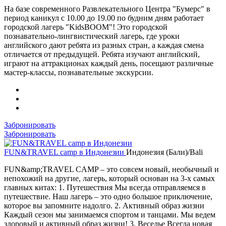
На базе современного Развлекательного Центра "Бумерс" в
период каникул с 10.00 до 19.00 по будним дням работает
городской лагерь "KidsBOOM"! Это городской
познавательно-лингвистический лагерь, где уроки
английского дают ребята из разных стран, а каждая смена
отличается от предыдущей. Ребята изучают английский,
играют на аттракционах каждый день, посещают различные
мастер-классы, познавательные экскурсии.
Забронировать
Забронировать
FUN&TRAVEL camp в Индонезии
Индонезия (Бали)/Bali
FUN&amp;TRAVEL CAMP – это совсем новый, необычный и
непохожий на другие, лагерь, который основан на 3-х самых
главных китах: 1. Путешествия Мы всегда отправляемся в
путешествие. Наш лагерь – это одно большое приключение,
которое вы запомните надолго. 2. Активный образ жизни
Каждый сезон мы занимаемся спортом и танцами. Мы ведем
здоровый и активный образ жизни! 3. Веселье Всегда новая