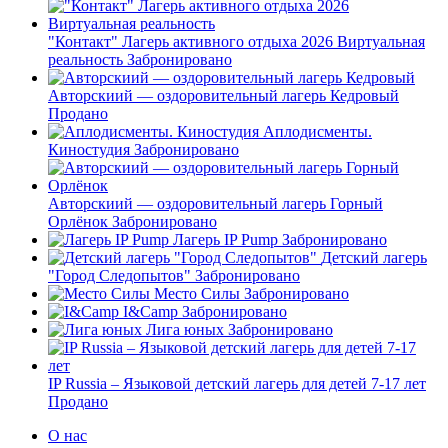
"Контакт" Лагерь активного отдыха 2026 Виртуальная
реальность
Забронировано
Авторскиий — оздоровительный лагерь Кедровый
Продано
Аплодисменты.
Киностудия
Забронировано
Авторскиий — оздоровительный лагерь Горный
Орлёнок
Забронировано
Лагерь IP Pump
Забронировано
Детский лагерь
"Город Следопытов"
Забронировано
Место Силы
Забронировано
I&Camp
Забронировано
Лига юных
Забронировано
IP Russia – Языковой детский лагерь для детей 7-17 лет
Продано
О нас