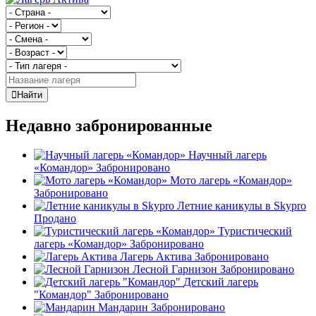
Найти
Недавно забронированные
Научный лагерь
«Командор»
Забронировано
Мото лагерь «Командор»
Забронировано
Летние каникулы в Skypro
Продано
Туристический
лагерь «Командор»
Забронировано
Лагерь Актива
Забронировано
Лесной Гарнизон
Забронировано
Детский лагерь
"Командор"
Забронировано
Мандарин
Забронировано