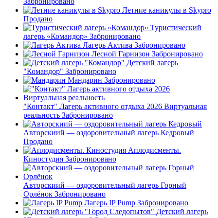
Забронировано
Летние каникулы в Skypro
Продано
Туристический
лагерь «Командор»
Забронировано
Лагерь Актива
Забронировано
Лесной Гарнизон
Забронировано
Детский лагерь
"Командор"
Забронировано
Мандарин
Забронировано
"Контакт" Лагерь активного отдыха 2026 Виртуальная
реальность
Забронировано
Авторскиий — оздоровительный лагерь Кедровый
Продано
Аплодисменты.
Киностудия
Забронировано
Авторскиий — оздоровительный лагерь Горный
Орлёнок
Забронировано
Лагерь IP Pump
Забронировано
Детский лагерь