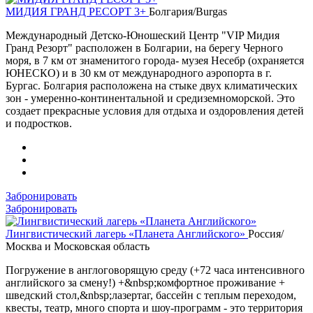
МИДИЯ ГРАНД РЕСОРТ 3+
Болгария/Burgas
Международный Детско-Юношеский Центр "VIP Мидия
Гранд Резорт" расположен в Болгарии, на берегу Черного
моря, в 7 км от знаменитого города- музея Несебр (охраняется
ЮНЕСКО) и в 30 км от международного аэропорта в г.
Бургас. Болгария расположена на стыке двух климатических
зон - умеренно-континентальной и средиземноморской. Это
создает прекрасные условия для отдыха и оздоровления детей
и подростков.
Забронировать
Забронировать
Лингвистический лагерь «Планета Английского»
Россия/
Москва и Московская область
Погружение в англоговорящую среду (+72 часа интенсивного
английского за смену!) +&nbsp;комфортное проживание +
шведский стол,&nbsp;лазертаг, бассейн с теплым переходом,
квесты, театр, много спорта и шоу-программ - это территория