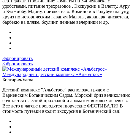
сертификат. Проживание: комнаты на 3-4 человека с
удобствами, питание трехразовое . Экскурсии в Валетту, Ауру
и Буджиббу, Мдину, поездка на о. Комино и в Голубую лагуну,
круиз по историческим гаваням Мальты, аквапарк, дискотека,
барбекю на пляже, боулинг, пенные вечеринки и др.
Забронировать
Забронировать
Международный детский комплекс «Альбатрос»
Болгария/Varna
Детский комплекс "Альбатрос" расположен рядом с
Варненским Ботаническим Садом. Морской бриз великолепно
сочетается с лесной прохладой и ароматом вековых деревьев.
Все лето в лагере проводятся творческие ФЕСТИВАЛИ! В
стоимость путевки входит экскурсия в Ботанический сад!