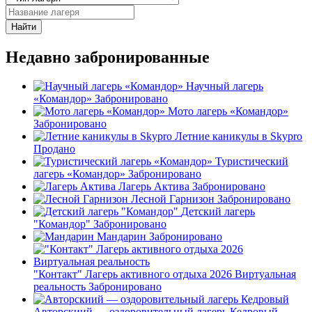
Найти
Недавно забронированные
Научный лагерь
«Командор»
Забронировано
Мото лагерь «Командор»
Забронировано
Летние каникулы в Skypro
Продано
Туристический
лагерь «Командор»
Забронировано
Лагерь Актива
Забронировано
Лесной Гарнизон
Забронировано
Детский лагерь
"Командор"
Забронировано
Мандарин
Забронировано
"Контакт" Лагерь активного отдыха 2026 Виртуальная
реальность
Забронировано
Авторскиий — оздоровительный лагерь Кедровый