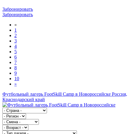
Забронировать
Забронировать
«
1
2
3
4
5
6
7
8
9
10
»
Футбольный лагерь FootSkill Camp в Новороссийске
Россия,
Краснодарский край