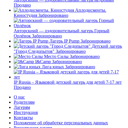
Продано
Аплодисменты.
Киностудия
Забронировано
Авторскиий — оздоровительный лагерь Горный
Орлёнок
Забронировано
Лагерь IP Pump
Забронировано
Детский лагерь
"Город Следопытов"
Забронировано
Место Силы
Забронировано
I&Camp
Забронировано
Лига юных
Забронировано
IP Russia – Языковой детский лагерь для детей 7-17 лет
Продано
О нас
Родителям
Лагерям
Инструкция
Контакты
Положение об обработке персональных данных
Регистрация лагеря