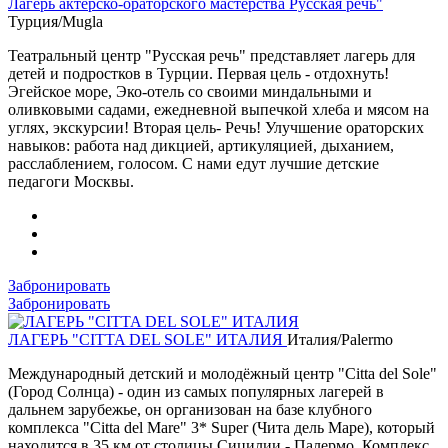
Лагерь актёрско-ораторского мастерства Русская речь"
Турция/Mugla
Театральный центр "Русская речь" представляет лагерь для
детей и подростков в Турции. Первая цель - отдохнуть!
Эгейское море, Эко-отель со своими миндальными и
оливковыми садами, ежедневной выпечкой хлеба и мясом на
углях, экскурсии! Вторая цель- Речь! Улучшение ораторских
навыков: работа над дикцией, артикуляцией, дыханием,
расслаблением, голосом. С нами едут лучшие детские
педагоги Москвы.
Забронировать
Забронировать
ЛАГЕРЬ "CITTA DEL SOLE" ИТАЛИЯ
Италия/Palermo
Международный детский и молодёжный центр "Citta del Sole"
(Город Солнца) - один из самых популярных лагерей в
дальнем зарубежье, он организован на базе клубного
комплекса "Citta del Mare" 3* Super (Чита дель Маре), который
находится в 35 км от столицы Сицилии - Палермо. Комплекс