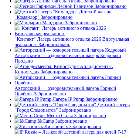
Лагерь Актива
Забронировано
Лесной Гарнизон
Забронировано
Детский лагерь
"Командор"
Забронировано
Мандарин
Забронировано
"Контакт" Лагерь активного отдыха 2026 Виртуальная
реальность
Забронировано
Авторскиий — оздоровительный лагерь Кедровый
Продано
Аплодисменты.
Киностудия
Забронировано
Авторскиий — оздоровительный лагерь Горный
Орлёнок
Забронировано
Лагерь IP Pump
Забронировано
Детский лагерь
"Город Следопытов"
Забронировано
Место Силы
Забронировано
I&Camp
Забронировано
Лига юных
Забронировано