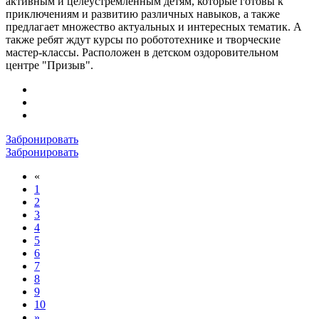
активным и целеустремленным детям, которые готовы к
приключениям и развитию различных навыков, а также
предлагает множество актуальных и интересных тематик. А
также ребят ждут курсы по робототехнике и творческие
мастер-классы. Расположен в детском оздоровительном
центре "Призыв".
Забронировать
Забронировать
«
1
2
3
4
5
6
7
8
9
10
»