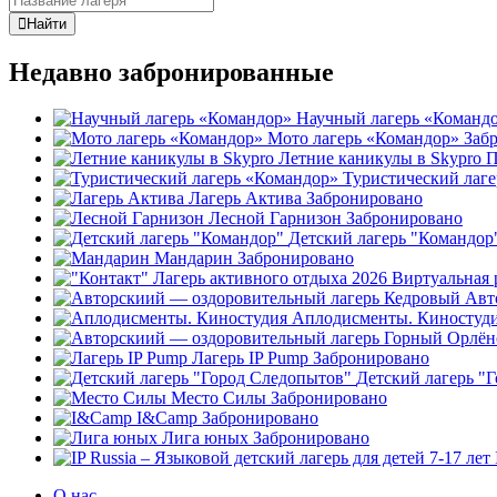
Найти
Недавно забронированные
Научный лагерь «Команд
Мото лагерь «Командор»
Заб
Летние каникулы в Skypro
П
Туристический лаг
Лагерь Актива
Забронировано
Лесной Гарнизон
Забронировано
Детский лагерь "Командор
Мандарин
Забронировано
Авт
Аплодисменты. Киностуд
Лагерь IP Pump
Забронировано
Детский лагерь "
Место Силы
Забронировано
I&Camp
Забронировано
Лига юных
Забронировано
О нас