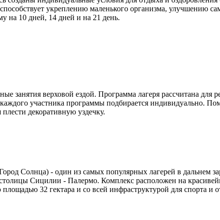
 способствует укреплению маленького организма, улучшению са
 на 10 дней, 14 дней и на 21 день.
 занятия верховой ездой. Программа лагеря рассчитана для ребя
на каждого участника программы подбирается индивидуально. По
я плести декоративную уздечку.
ород Солнца) - один из самых популярных лагерей в дальнем зару
т столицы Сицилии - Палермо. Комплекс расположен на красивейш
площадью 32 гектара и со всей инфраструктурой для спорта и о