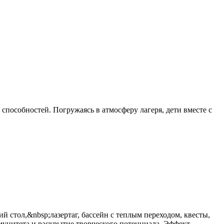
способностей. Погружаясь в атмосферу лагеря, дети вместе с
 стол,&nbsp;лазертаг, бассейн с теплым переходом, квесты,
ммунитета и раскрытие творческого потенциала. Эффект