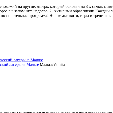
ожий на другие, лагерь, который основан на 3-х самых главны
торое вы запомните надолго. 2. Активный образ жизни Каждый 
о-познавательная программа! Новые активити, игры и тренинги.
ий лагерь на Мальте
Мальта/Valletta
 Здесь созданы индивидуальные условия для отдыха и оздоровлен