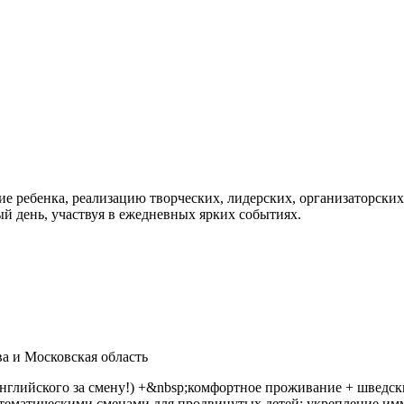
е ребенка, реализацию творческих, лидерских, организаторских 
й день, участвуя в ежедневных ярких событиях.
а и Московская область
глийского за смену!) +&nbsp;комфортное проживание + шведский
 с тематическими сменами для продвинутых детей; укрепление и