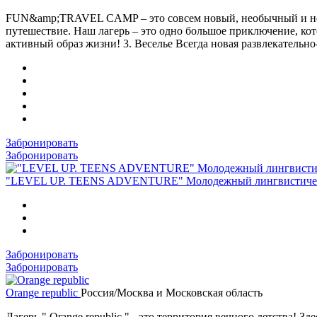
FUN&amp;TRAVEL CAMP – это совсем новый, необычный и непох
путешествие. Наш лагерь – это одно большое приключение, ко
активный образ жизни! 3. Веселье Всегда новая развлекательн
Забронировать
Забронировать
"LEVEL UP. TEENS ADVENTURE" Молодежный лингвистическ
Забронировать
Забронировать
Orange republic
Россия/Москва и Московская область
Лагерь " Orange republic " - это территория вечного детства!