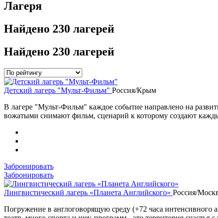
Лагеря
Найдено
230 лагерей
Найдено
230 лагерей
Детский лагерь "Мульт-Фильм"
Россия/Крым
В лагере "Мульт-Фильм" каждое событие направлено на развити
вожатыми снимают фильм, сценарий к которому создают кажды
Забронировать
Забронировать
Лингвистический лагерь «Планета Английского»
Россия/Москв
Погружение в англоговорящую среду (+72 часа интенсивного ан
театр, много спорта и шоу-программ - это территория счастья