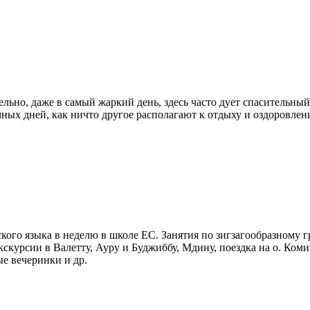
ельно, даже в самый жаркий день, здесь часто дует спасительны
ых дней, как ничто другое располагают к отдыху и оздоровлен
кого языка в неделю в школе ЕС. Занятия по зигзагообразному 
Экскурсии в Валетту, Ауру и Буджиббу, Мдину, поездка на о. Ком
ые вечеринки и др.