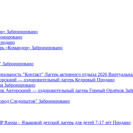
ор»
Забронировано
ронировано
родано
ерь «Командор»
Забронировано
"
Забронировано
"Контакт" Лагерь активного отдыха 2026 Виртуальна
орскиий — оздоровительный лагерь Кедровый
Продано
ия
Забронировано
Авторскиий — оздоровительный лагерь Горный Орлёнок
Заб
Город Следопытов"
Забронировано
IP Russia – Языковой детский лагерь для детей 7-17 лет
Продано