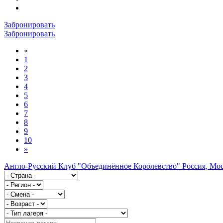
Забронировать
Забронировать
«
1
2
3
4
5
6
7
8
9
10
»
Англо-Русский Клуб "Объединённое Королевство"
Россия, Мо